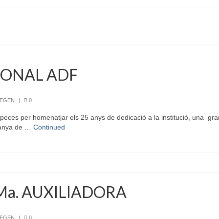
IONAL ADF
REGEN
|
0
eces per homenatjar els 25 anys de dedicació a la institució, una gran 
ntanya de …
Continued
Ma. AUXILIADORA
REGEN
|
0