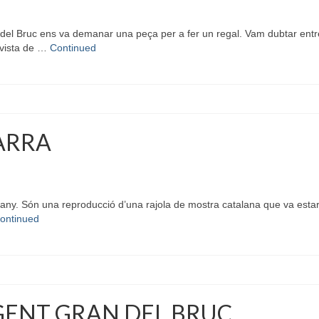
l Bruc ens va demanar una peça per a fer un regal. Vam dubtar entre l
 vista de …
Continued
ARRA
ny. Són una reproducció d’una rajola de mostra catalana que va estar 
ontinued
 GENT GRAN DEL BRUC