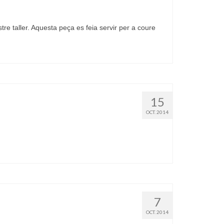
tre taller. Aquesta peça es feia servir per a coure
15
OCT. 2014
7
OCT. 2014