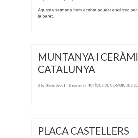
Aquesta setmana hem acabat aquest encàrrec per a
la paret.
MUNTANYA I CERÀMIC
CATALUNYA
by
Gloria Sedó
|
posted in:
NOTÍCIES DE CERÀMIQUES S
PLACA CASTELLERS