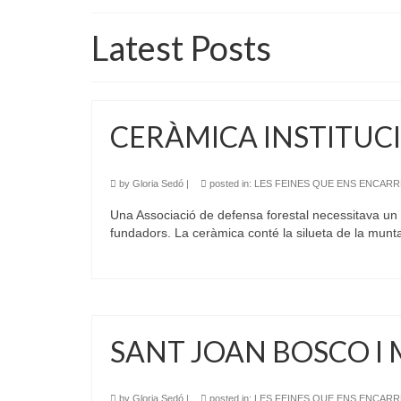
Latest Posts
CERÀMICA INSTITUC
by
Gloria Sedó
|
posted in:
LES FEINES QUE ENS ENCAR
Una Associació de defensa forestal necessitava un p
fundadors. La ceràmica conté la silueta de la mu
SANT JOAN BOSCO I 
by
Gloria Sedó
|
posted in:
LES FEINES QUE ENS ENCAR