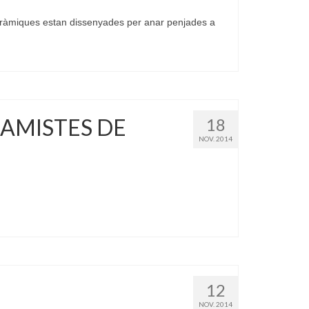
eràmiques estan dissenyades per anar penjades a
RAMISTES DE
18
NOV. 2014
12
NOV. 2014