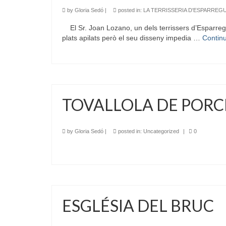
by
Gloria Sedó
|
posted in:
LA TERRISSERIA D'ESPARREG
El Sr. Joan Lozano, un dels terrissers d’Esparreguer
plats apilats però el seu disseny impedia …
Contin
TOVALLOLA DE POR
by
Gloria Sedó
|
posted in:
Uncategorized
|
0
ESGLÉSIA DEL BRUC