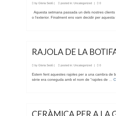
by
Gloria Sedó
|
posted in:
Uncategorized
|
0
Aquesta setmana passada un dels nostres clients de
o l’exterior. Finalment ens vam decidir per aquesta
RAJOLA DE LA BOTIF
by
Gloria Sedó
|
posted in:
Uncategorized
|
0
Estem fent aquestes rajoles per a una cambra de ba
sèrie era coneguda amb el nom de “rajoles de …
C
CERÀMICA PER A LA