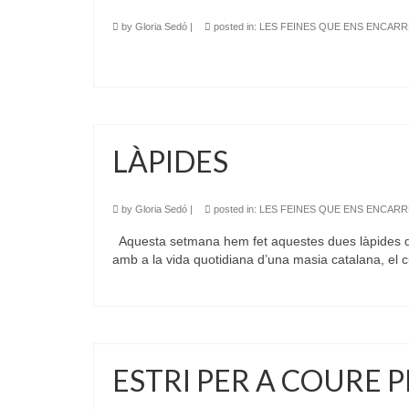
by
Gloria Sedó
|
posted in:
LES FEINES QUE ENS ENCAR
LÀPIDES
by
Gloria Sedó
|
posted in:
LES FEINES QUE ENS ENCAR
Aquesta setmana hem fet aquestes dues làpides de 
amb a la vida quotidiana d’una masia catalana, el c
ESTRI PER A COURE 