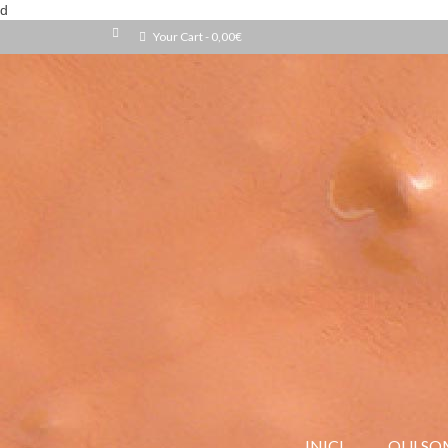
d
Your Cart
-
0,00
€
INICI
QUI SO