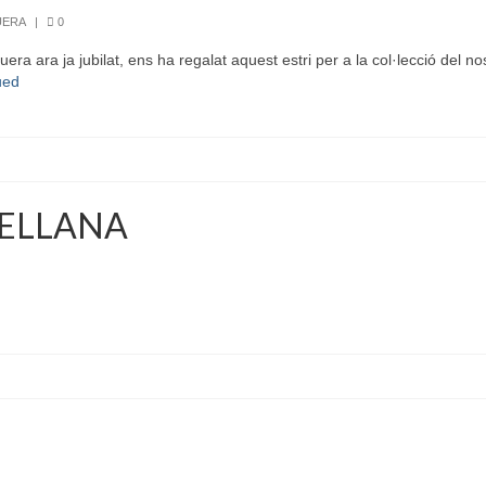
UERA
|
0
a ara ja jubilat, ens ha regalat aquest estri per a la col·lecció del nos
ued
CELLANA