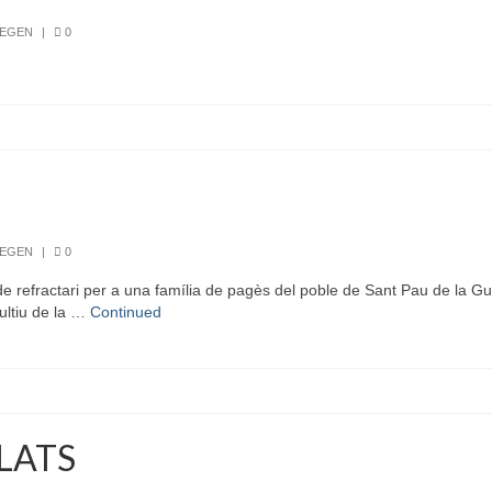
REGEN
|
0
REGEN
|
0
refractari per a una família de pagès del poble de Sant Pau de la Gu
ultiu de la …
Continued
PLATS