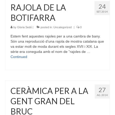
RAJOLA DE LA
24
SET. 2014
BOTIFARRA
by
Gloria Sedó
|
posted in:
Uncategorized
|
0
Estem fent aquestes rajoles per a una cambra de bany.
Són una reproducció d’una rajola de mostra catalana que
va estar molt de moda durant els segles XVII i XIX. La
sèrie era coneguda amb el nom de “rajoles de …
Continued
CERÀMICA PER A LA
27
AG. 2014
GENT GRAN DEL
BRUC