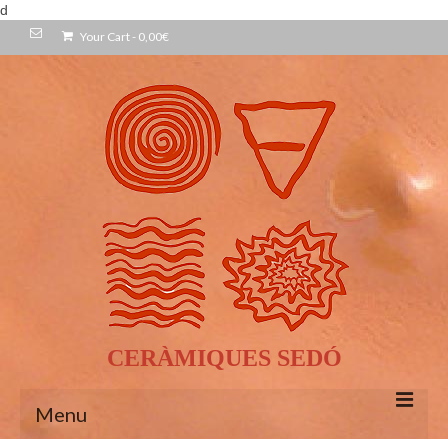
d
Your Cart
-
0,00
€
CERÀMIQUES SEDÓ
Menu