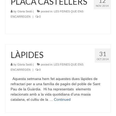
PLACA CASTELLERS
12
NOV. 2014
by
Gloria Sedó
|
posted in:
LES FEINES QUE ENS
ENCARREGEN
|
0
LÀPIDES
31
OCT. 2014
by
Gloria Sedó
|
posted in:
LES FEINES QUE ENS
ENCARREGEN
|
0
Aquesta setmana hem fet aquestes dues làpides de
refractari per a una família de pagès del poble de Sant
Pau de la Guàrdia. Hi ha representats elements
relacionats amb a la vida quotidiana d’una masia
catalana, el cultiu de la …
Continued