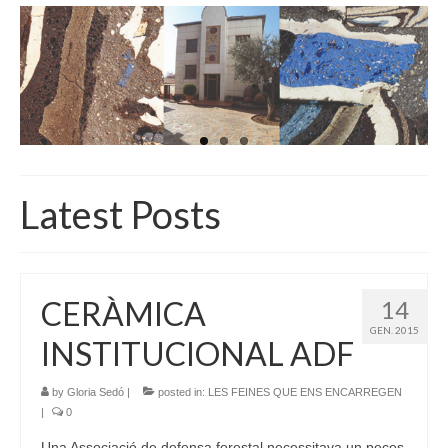
INICI
QUI SOM
GALERIA D’IMATGES
ACTUALITAT
BOTIGA
Latest Posts
CONTACTE
CERÀMICA
14
GEN. 2015
INSTITUCIONAL ADF
by
Gloria Sedó
|
posted in:
LES FEINES QUE ENS ENCARREGEN
|
0
Una Associació de defensa forestal necessitava un peces