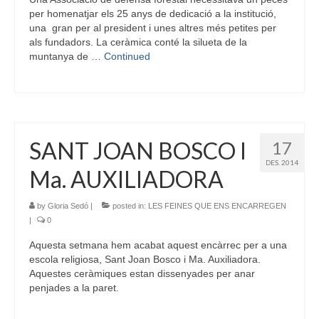
per homenatjar els 25 anys de dedicació a la institució,
una gran per al president i unes altres més petites per
als fundadors. La ceràmica conté la silueta de la
muntanya de …
Continued
SANT JOAN BOSCO I
17
DES. 2014
Ma. AUXILIADORA
by
Gloria Sedó
|
posted in:
LES FEINES QUE ENS ENCARREGEN
|
0
Aquesta setmana hem acabat aquest encàrrec per a una
escola religiosa, Sant Joan Bosco i Ma. Auxiliadora.
Aquestes ceràmiques estan dissenyades per anar
penjades a la paret.