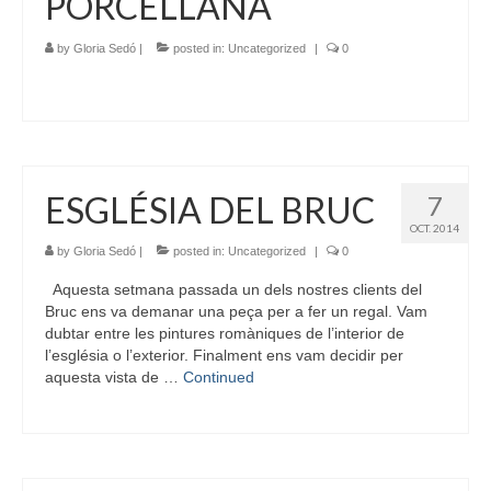
PORCELLANA
by
Gloria Sedó
|
posted in:
Uncategorized
|
0
ESGLÉSIA DEL BRUC
7
OCT. 2014
by
Gloria Sedó
|
posted in:
Uncategorized
|
0
Aquesta setmana passada un dels nostres clients del
Bruc ens va demanar una peça per a fer un regal. Vam
dubtar entre les pintures romàniques de l’interior de
l’església o l’exterior. Finalment ens vam decidir per
aquesta vista de …
Continued