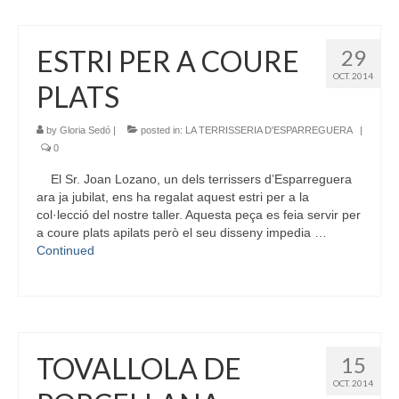
ESTRI PER A COURE
29
OCT. 2014
PLATS
by
Gloria Sedó
|
posted in:
LA TERRISSERIA D'ESPARREGUERA
|
0
El Sr. Joan Lozano, un dels terrissers d’Esparreguera
ara ja jubilat, ens ha regalat aquest estri per a la
col·lecció del nostre taller. Aquesta peça es feia servir per
a coure plats apilats però el seu disseny impedia …
Continued
TOVALLOLA DE
15
OCT. 2014