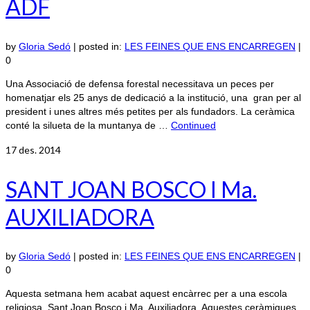
ADF
by
Gloria Sedó
|
posted in:
LES FEINES QUE ENS ENCARREGEN
|
0
Una Associació de defensa forestal necessitava un peces per
homenatjar els 25 anys de dedicació a la institució, una gran per al
president i unes altres més petites per als fundadors. La ceràmica
conté la silueta de la muntanya de …
Continued
17
des. 2014
SANT JOAN BOSCO I Ma.
AUXILIADORA
by
Gloria Sedó
|
posted in:
LES FEINES QUE ENS ENCARREGEN
|
0
Aquesta setmana hem acabat aquest encàrrec per a una escola
religiosa, Sant Joan Bosco i Ma. Auxiliadora. Aquestes ceràmiques