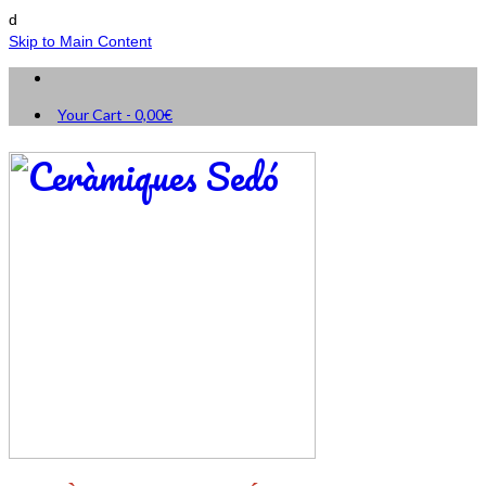
d
Skip to Main Content
Your Cart
-
0,00
€