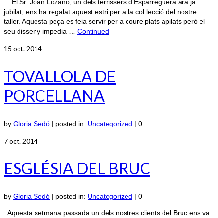
El Sr. Joan Lozano, un dels terrissers d’Esparreguera ara ja
jubilat, ens ha regalat aquest estri per a la col·lecció del nostre
taller. Aquesta peça es feia servir per a coure plats apilats però el
seu disseny impedia …
Continued
15
oct. 2014
TOVALLOLA DE
PORCELLANA
by
Gloria Sedó
|
posted in:
Uncategorized
|
0
7
oct. 2014
ESGLÉSIA DEL BRUC
by
Gloria Sedó
|
posted in:
Uncategorized
|
0
Aquesta setmana passada un dels nostres clients del Bruc ens va