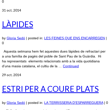
0
31
oct. 2014
LÀPIDES
by
Gloria Sedó
|
posted in:
LES FEINES QUE ENS ENCARREGEN
|
0
Aquesta setmana hem fet aquestes dues làpides de refractari per
a una família de pagès del poble de Sant Pau de la Guàrdia. Hi
ha representats elements relacionats amb a la vida quotidiana
d’una masia catalana, el cultiu de la …
Continued
29
oct. 2014
ESTRI PER A COURE PLATS
by
Gloria Sedó
|
posted in:
LA TERRISSERIA D'ESPARREGUERA
|
0