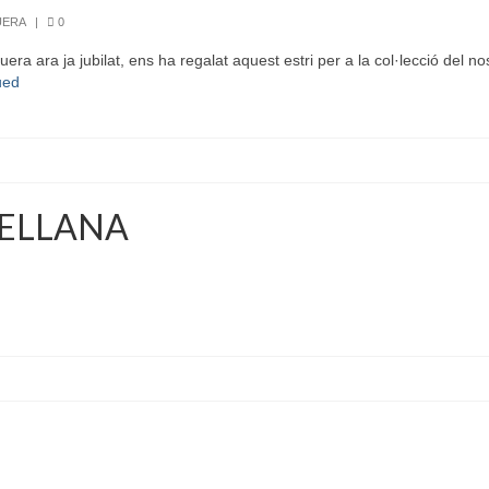
UERA
|
0
a ara ja jubilat, ens ha regalat aquest estri per a la col·lecció del nos
ued
CELLANA