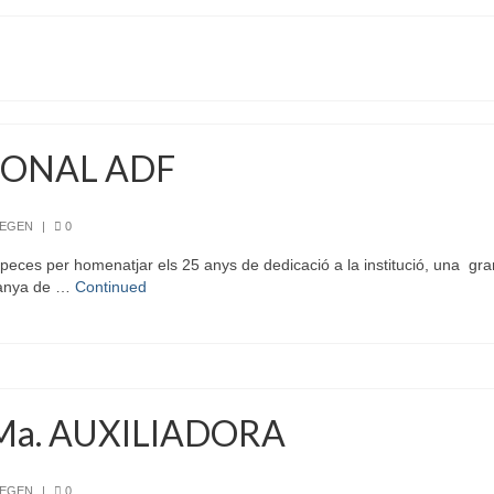
IONAL ADF
REGEN
|
0
eces per homenatjar els 25 anys de dedicació a la institució, una gran 
ntanya de …
Continued
Ma. AUXILIADORA
REGEN
|
0