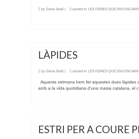
by
Gloria Sedó
|
posted in:
LES FEINES QUE ENS ENCAR
LÀPIDES
by
Gloria Sedó
|
posted in:
LES FEINES QUE ENS ENCAR
Aquesta setmana hem fet aquestes dues làpides de 
amb a la vida quotidiana d’una masia catalana, el c
ESTRI PER A COURE 