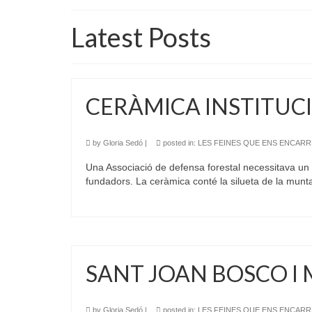
Latest Posts
CERÀMICA INSTITUC
by
Gloria Sedó
|
posted in:
LES FEINES QUE ENS ENCAR
Una Associació de defensa forestal necessitava un p
fundadors. La ceràmica conté la silueta de la mu
SANT JOAN BOSCO I 
by
Gloria Sedó
|
posted in:
LES FEINES QUE ENS ENCAR