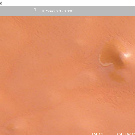
d
Your Cart
-
0,00
€
INICI
QUI SO