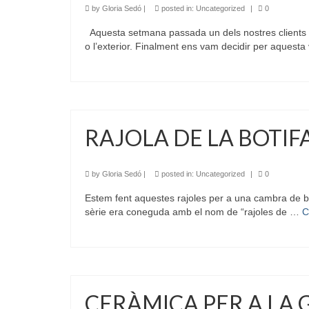
by
Gloria Sedó
|
posted in:
Uncategorized
|
0
Aquesta setmana passada un dels nostres clients de
o l’exterior. Finalment ens vam decidir per aquesta
RAJOLA DE LA BOTIF
by
Gloria Sedó
|
posted in:
Uncategorized
|
0
Estem fent aquestes rajoles per a una cambra de ba
sèrie era coneguda amb el nom de “rajoles de …
C
CERÀMICA PER A LA