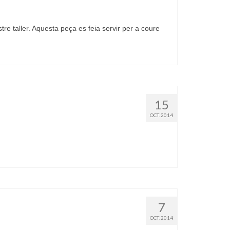
tre taller. Aquesta peça es feia servir per a coure
15
OCT. 2014
7
OCT. 2014