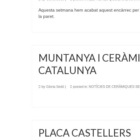
Aquesta setmana hem acabat aquest encàrrec per a
la paret.
MUNTANYA I CERÀMIC
CATALUNYA
by
Gloria Sedó
|
posted in:
NOTÍCIES DE CERÀMIQUES S
PLACA CASTELLERS