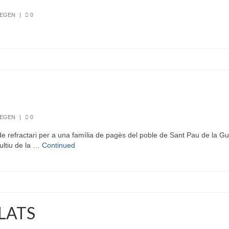
REGEN
|
0
REGEN
|
0
refractari per a una família de pagès del poble de Sant Pau de la Gu
ultiu de la …
Continued
PLATS