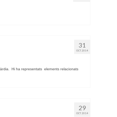
31
OCT. 2014
àrdia. Hi ha representats elements relacionats
29
OCT. 2014