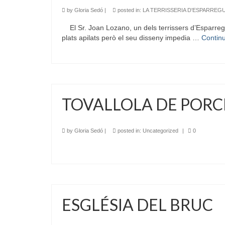
by
Gloria Sedó
|
posted in:
LA TERRISSERIA D'ESPARREG
El Sr. Joan Lozano, un dels terrissers d’Esparreguer
plats apilats però el seu disseny impedia …
Contin
TOVALLOLA DE POR
by
Gloria Sedó
|
posted in:
Uncategorized
|
0
ESGLÉSIA DEL BRUC