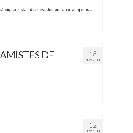
eràmiques estan dissenyades per anar penjades a
RAMISTES DE
18
NOV. 2014
12
NOV. 2014