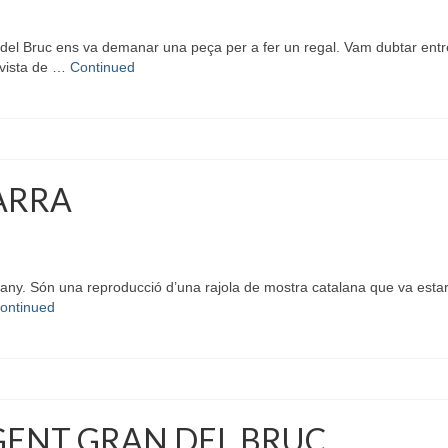
l Bruc ens va demanar una peça per a fer un regal. Vam dubtar entre l
 vista de …
Continued
ARRA
ny. Són una reproducció d’una rajola de mostra catalana que va estar 
ontinued
 GENT GRAN DEL BRUC