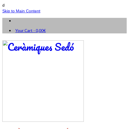
d
Skip to Main Content
Your Cart
-
0,00
€