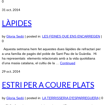
0
31
oct. 2014
LÀPIDES
by
Gloria Sedó
|
posted in:
LES FEINES QUE ENS ENCARREGEN
|
0
Aquesta setmana hem fet aquestes dues làpides de refractari per
a una família de pagès del poble de Sant Pau de la Guàrdia. Hi
ha representats elements relacionats amb a la vida quotidiana
d’una masia catalana, el cultiu de la …
Continued
29
oct. 2014
ESTRI PER A COURE PLATS
by
Gloria Sedó
|
posted in:
LA TERRISSERIA D'ESPARREGUERA
|
0