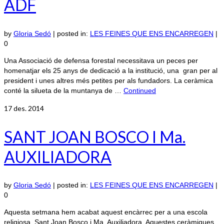
ADF
by
Gloria Sedó
|
posted in:
LES FEINES QUE ENS ENCARREGEN
|
0
Una Associació de defensa forestal necessitava un peces per
homenatjar els 25 anys de dedicació a la institució, una gran per al
president i unes altres més petites per als fundadors. La ceràmica
conté la silueta de la muntanya de …
Continued
17
des. 2014
SANT JOAN BOSCO I Ma.
AUXILIADORA
by
Gloria Sedó
|
posted in:
LES FEINES QUE ENS ENCARREGEN
|
0
Aquesta setmana hem acabat aquest encàrrec per a una escola
religiosa, Sant Joan Bosco i Ma. Auxiliadora. Aquestes ceràmiques