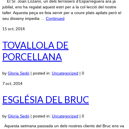
El Sr. Joan Lozano, un dels terrissers d’Esparreguera ara ja
jubilat, ens ha regalat aquest estri per a la col·lecció del nostre
taller. Aquesta peça es feia servir per a coure plats apilats però el
seu disseny impedia …
Continued
15
oct. 2014
TOVALLOLA DE
PORCELLANA
by
Gloria Sedó
|
posted in:
Uncategorized
|
0
7
oct. 2014
ESGLÉSIA DEL BRUC
by
Gloria Sedó
|
posted in:
Uncategorized
|
0
Aquesta setmana passada un dels nostres clients del Bruc ens va