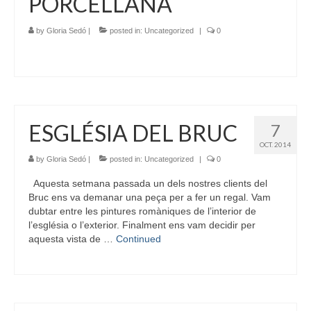
PORCELLANA
by
Gloria Sedó
|
posted in:
Uncategorized
|
0
ESGLÉSIA DEL BRUC
7
OCT. 2014
by
Gloria Sedó
|
posted in:
Uncategorized
|
0
Aquesta setmana passada un dels nostres clients del
Bruc ens va demanar una peça per a fer un regal. Vam
dubtar entre les pintures romàniques de l’interior de
l’església o l’exterior. Finalment ens vam decidir per
aquesta vista de …
Continued