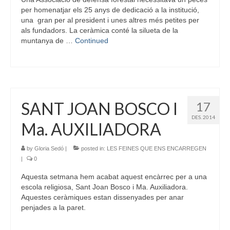
per homenatjar els 25 anys de dedicació a la institució,
una gran per al president i unes altres més petites per
als fundadors. La ceràmica conté la silueta de la
muntanya de …
Continued
SANT JOAN BOSCO I
17
DES. 2014
Ma. AUXILIADORA
by
Gloria Sedó
|
posted in:
LES FEINES QUE ENS ENCARREGEN
|
0
Aquesta setmana hem acabat aquest encàrrec per a una
escola religiosa, Sant Joan Bosco i Ma. Auxiliadora.
Aquestes ceràmiques estan dissenyades per anar
penjades a la paret.