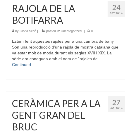
RAJOLA DE LA
24
SET. 2014
BOTIFARRA
by
Gloria Sedó
|
posted in:
Uncategorized
|
0
Estem fent aquestes rajoles per a una cambra de bany.
Són una reproducció d’una rajola de mostra catalana que
va estar molt de moda durant els segles XVII i XIX. La
sèrie era coneguda amb el nom de “rajoles de …
Continued
CERÀMICA PER A LA
27
AG. 2014
GENT GRAN DEL
BRUC