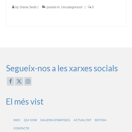
by
Gloria Sedó
|
posted in:
Uncategorized
|
0
Segueix-nos a les xarxes socials
El més vist
INICI
QUI SOM
GALERIA D’IMATGES
ACTUALITAT
BOTIGA
CONTACTE