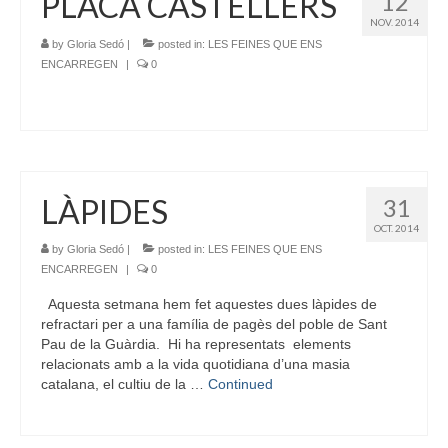
PLACA CASTELLERS
12
NOV. 2014
by
Gloria Sedó
|
posted in:
LES FEINES QUE ENS
ENCARREGEN
|
0
LÀPIDES
31
OCT. 2014
by
Gloria Sedó
|
posted in:
LES FEINES QUE ENS
ENCARREGEN
|
0
Aquesta setmana hem fet aquestes dues làpides de
refractari per a una família de pagès del poble de Sant
Pau de la Guàrdia. Hi ha representats elements
relacionats amb a la vida quotidiana d’una masia
catalana, el cultiu de la …
Continued