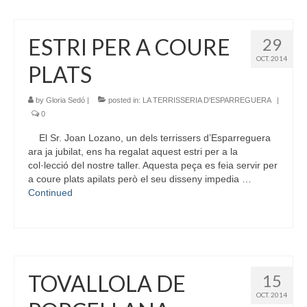
ESTRI PER A COURE
29
OCT. 2014
PLATS
by
Gloria Sedó
|
posted in:
LA TERRISSERIA D'ESPARREGUERA
|
0
El Sr. Joan Lozano, un dels terrissers d’Esparreguera
ara ja jubilat, ens ha regalat aquest estri per a la
col·lecció del nostre taller. Aquesta peça es feia servir per
a coure plats apilats però el seu disseny impedia …
Continued
TOVALLOLA DE
15
OCT. 2014