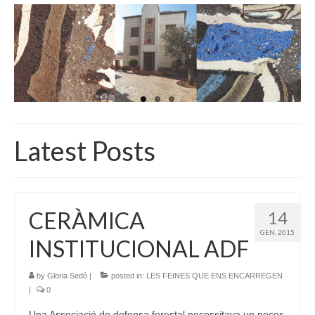
INICI
QUI SOM
GALERIA D’IMATGES
ACTUALITAT
BOTIGA
Latest Posts
CONTACTE
CERÀMICA
14
GEN. 2015
INSTITUCIONAL ADF
by
Gloria Sedó
|
posted in:
LES FEINES QUE ENS ENCARREGEN
|
0
Una Associació de defensa forestal necessitava un peces