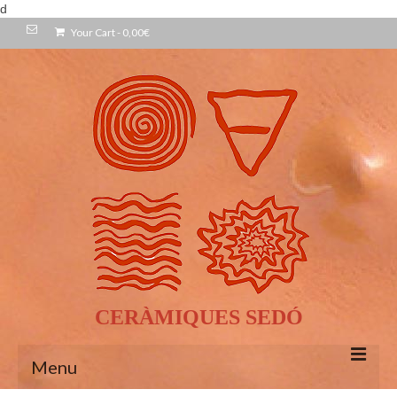
d
Your Cart
-
0,00
€
CERÀMIQUES SEDÓ
Menu