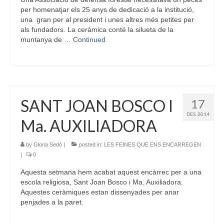
per homenatjar els 25 anys de dedicació a la institució,
una gran per al president i unes altres més petites per
als fundadors. La ceràmica conté la silueta de la
muntanya de …
Continued
SANT JOAN BOSCO I
17
DES. 2014
Ma. AUXILIADORA
by
Gloria Sedó
|
posted in:
LES FEINES QUE ENS ENCARREGEN
|
0
Aquesta setmana hem acabat aquest encàrrec per a una
escola religiosa, Sant Joan Bosco i Ma. Auxiliadora.
Aquestes ceràmiques estan dissenyades per anar
penjades a la paret.