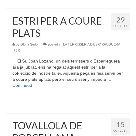
ESTRI PER A COURE
29
OCT. 2014
PLATS
by
Gloria Sedó
|
posted in:
LA TERRISSERIA D'ESPARREGUERA
|
0
El Sr. Joan Lozano, un dels terrissers d’Esparreguera
ara ja jubilat, ens ha regalat aquest estri per a la
col·lecció del nostre taller. Aquesta peça es feia servir per
a coure plats apilats però el seu disseny impedia …
Continued
TOVALLOLA DE
15
OCT. 2014