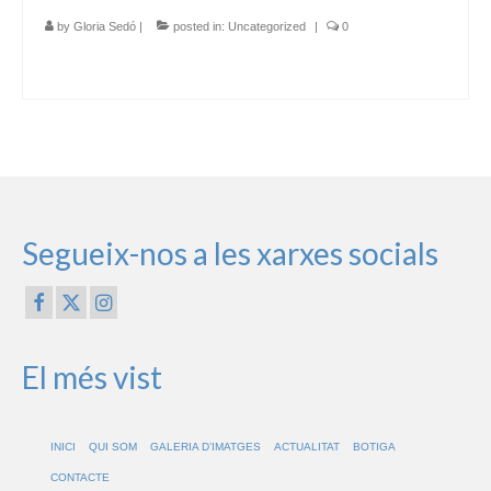
by
Gloria Sedó
|
posted in:
Uncategorized
|
0
Segueix-nos a les xarxes socials
El més vist
INICI
QUI SOM
GALERIA D’IMATGES
ACTUALITAT
BOTIGA
CONTACTE