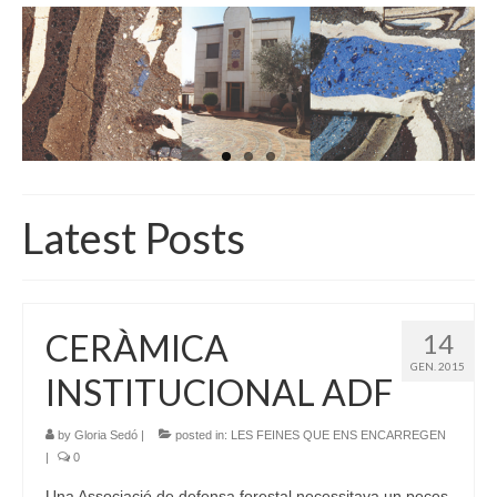
INICI
QUI SOM
GALERIA D’IMATGES
ACTUALITAT
BOTIGA
Latest Posts
CONTACTE
CERÀMICA
14
GEN. 2015
INSTITUCIONAL ADF
by
Gloria Sedó
|
posted in:
LES FEINES QUE ENS ENCARREGEN
|
0
Una Associació de defensa forestal necessitava un peces