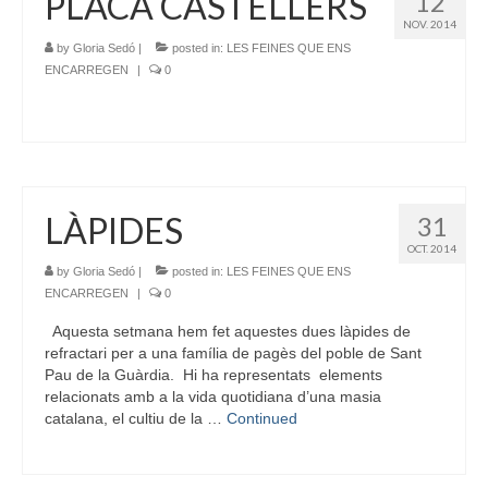
PLACA CASTELLERS
12
NOV. 2014
by
Gloria Sedó
|
posted in:
LES FEINES QUE ENS
ENCARREGEN
|
0
LÀPIDES
31
OCT. 2014
by
Gloria Sedó
|
posted in:
LES FEINES QUE ENS
ENCARREGEN
|
0
Aquesta setmana hem fet aquestes dues làpides de
refractari per a una família de pagès del poble de Sant
Pau de la Guàrdia. Hi ha representats elements
relacionats amb a la vida quotidiana d’una masia
catalana, el cultiu de la …
Continued