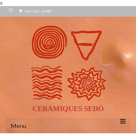
d
Your Cart
-
0,00
€
CERÀMIQUES SEDÓ
Menu