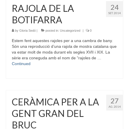
RAJOLA DE LA
24
SET. 2014
BOTIFARRA
by
Gloria Sedó
|
posted in:
Uncategorized
|
0
Estem fent aquestes rajoles per a una cambra de bany.
Són una reproducció d’una rajola de mostra catalana que
va estar molt de moda durant els segles XVII i XIX. La
sèrie era coneguda amb el nom de “rajoles de …
Continued
CERÀMICA PER A LA
27
AG. 2014
GENT GRAN DEL
BRUC