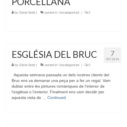
PORCELLANA
by
Gloria Sedó
|
posted in:
Uncategorized
|
0
ESGLÉSIA DEL BRUC
7
OCT. 2014
by
Gloria Sedó
|
posted in:
Uncategorized
|
0
Aquesta setmana passada un dels nostres clients del
Bruc ens va demanar una peça per a fer un regal. Vam
dubtar entre les pintures romàniques de l’interior de
l’església o l’exterior. Finalment ens vam decidir per
aquesta vista de …
Continued