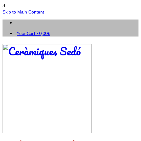
d
Skip to Main Content
Your Cart
-
0,00
€