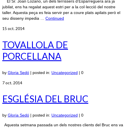
El Sr. Joan Lozano, un dels terrissers d’Esparreguera ara ja
jubilat, ens ha regalat aquest estri per a la col·lecció del nostre
taller. Aquesta peça es feia servir per a coure plats apilats però el
seu disseny impedia …
Continued
15
oct. 2014
TOVALLOLA DE
PORCELLANA
by
Gloria Sedó
|
posted in:
Uncategorized
|
0
7
oct. 2014
ESGLÉSIA DEL BRUC
by
Gloria Sedó
|
posted in:
Uncategorized
|
0
Aquesta setmana passada un dels nostres clients del Bruc ens va