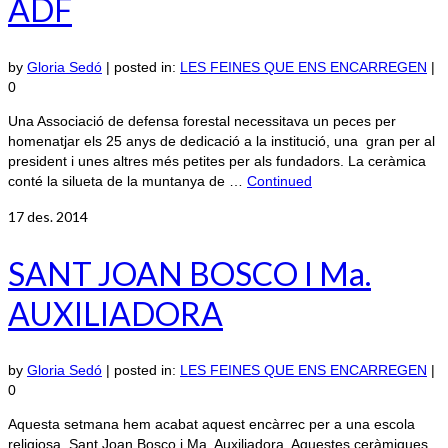
ADF
by
Gloria Sedó
|
posted in:
LES FEINES QUE ENS ENCARREGEN
|
0
Una Associació de defensa forestal necessitava un peces per
homenatjar els 25 anys de dedicació a la institució, una gran per al
president i unes altres més petites per als fundadors. La ceràmica
conté la silueta de la muntanya de …
Continued
17
des. 2014
SANT JOAN BOSCO I Ma.
AUXILIADORA
by
Gloria Sedó
|
posted in:
LES FEINES QUE ENS ENCARREGEN
|
0
Aquesta setmana hem acabat aquest encàrrec per a una escola
religiosa, Sant Joan Bosco i Ma. Auxiliadora. Aquestes ceràmiques