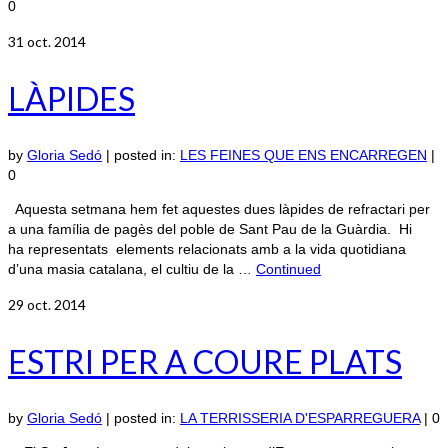
0
31
oct. 2014
LÀPIDES
by
Gloria Sedó
|
posted in:
LES FEINES QUE ENS ENCARREGEN
|
0
Aquesta setmana hem fet aquestes dues làpides de refractari per
a una família de pagès del poble de Sant Pau de la Guàrdia. Hi
ha representats elements relacionats amb a la vida quotidiana
d’una masia catalana, el cultiu de la …
Continued
29
oct. 2014
ESTRI PER A COURE PLATS
by
Gloria Sedó
|
posted in:
LA TERRISSERIA D'ESPARREGUERA
|
0