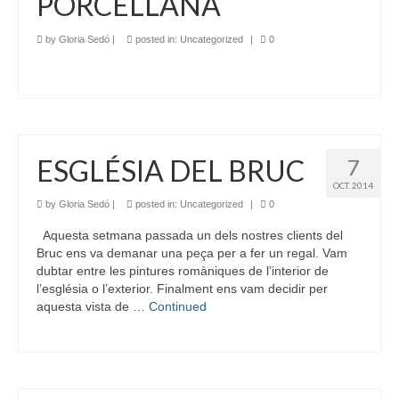
PORCELLANA
by
Gloria Sedó
|
posted in:
Uncategorized
|
0
ESGLÉSIA DEL BRUC
7
OCT. 2014
by
Gloria Sedó
|
posted in:
Uncategorized
|
0
Aquesta setmana passada un dels nostres clients del
Bruc ens va demanar una peça per a fer un regal. Vam
dubtar entre les pintures romàniques de l’interior de
l’església o l’exterior. Finalment ens vam decidir per
aquesta vista de …
Continued