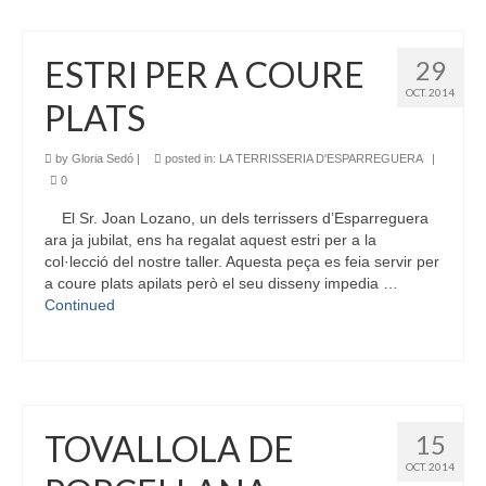
ESTRI PER A COURE
29
OCT. 2014
PLATS
by
Gloria Sedó
|
posted in:
LA TERRISSERIA D'ESPARREGUERA
|
0
El Sr. Joan Lozano, un dels terrissers d’Esparreguera
ara ja jubilat, ens ha regalat aquest estri per a la
col·lecció del nostre taller. Aquesta peça es feia servir per
a coure plats apilats però el seu disseny impedia …
Continued
TOVALLOLA DE
15
OCT. 2014