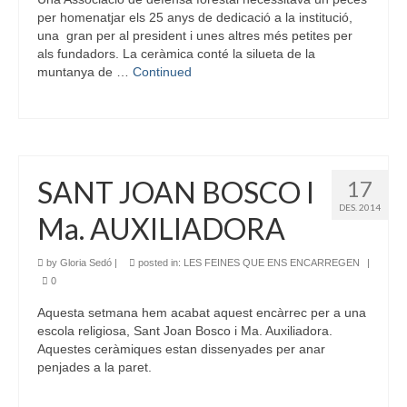
per homenatjar els 25 anys de dedicació a la institució,
una gran per al president i unes altres més petites per
als fundadors. La ceràmica conté la silueta de la
muntanya de …
Continued
SANT JOAN BOSCO I
17
DES. 2014
Ma. AUXILIADORA
by
Gloria Sedó
|
posted in:
LES FEINES QUE ENS ENCARREGEN
|
0
Aquesta setmana hem acabat aquest encàrrec per a una
escola religiosa, Sant Joan Bosco i Ma. Auxiliadora.
Aquestes ceràmiques estan dissenyades per anar
penjades a la paret.