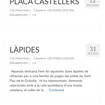
PLACA CASTELLERS
12
NOV. 2014
by
Gloria Sedó
|
posted in:
LES FEINES QUE ENS
ENCARREGEN
|
0
LÀPIDES
31
OCT. 2014
by
Gloria Sedó
|
posted in:
LES FEINES QUE ENS
ENCARREGEN
|
0
Aquesta setmana hem fet aquestes dues làpides de
refractari per a una família de pagès del poble de Sant
Pau de la Guàrdia. Hi ha representats elements
relacionats amb a la vida quotidiana d’una masia
catalana, el cultiu de la …
Continued