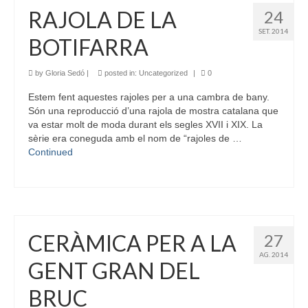
RAJOLA DE LA
24
SET. 2014
BOTIFARRA
by
Gloria Sedó
|
posted in:
Uncategorized
|
0
Estem fent aquestes rajoles per a una cambra de bany.
Són una reproducció d’una rajola de mostra catalana que
va estar molt de moda durant els segles XVII i XIX. La
sèrie era coneguda amb el nom de “rajoles de …
Continued
CERÀMICA PER A LA
27
AG. 2014
GENT GRAN DEL
BRUC