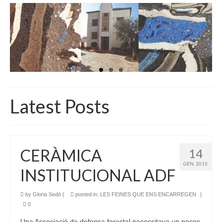
INICI
QUI SOM
GALERIA D’IMATGES
ACTUALITAT
BOTIGA
Latest Posts
CONTACTE
CERÀMICA
14
GEN. 2015
INSTITUCIONAL ADF
by
Gloria Sedó
|
posted in:
LES FEINES QUE ENS ENCARREGEN
|
0
Una Associació de defensa forestal necessitava un peces