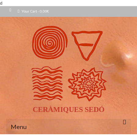
d
Your Cart
-
0,00
€
CERÀMIQUES SEDÓ
Menu