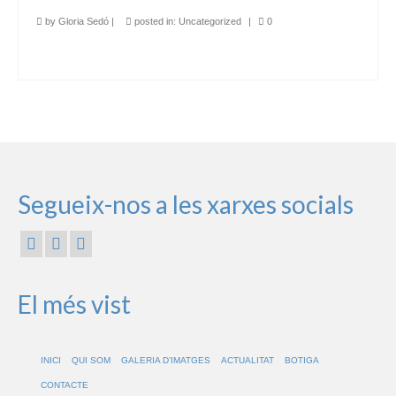
by
Gloria Sedó
|
posted in:
Uncategorized
|
0
Segueix-nos a les xarxes socials
El més vist
INICI
QUI SOM
GALERIA D’IMATGES
ACTUALITAT
BOTIGA
CONTACTE