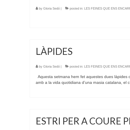
by
Gloria Sedó
|
posted in:
LES FEINES QUE ENS ENCA
LÀPIDES
by
Gloria Sedó
|
posted in:
LES FEINES QUE ENS ENCA
Aquesta setmana hem fet aquestes dues làpides de 
amb a la vida quotidiana d’una masia catalana, el c
ESTRI PER A COURE 