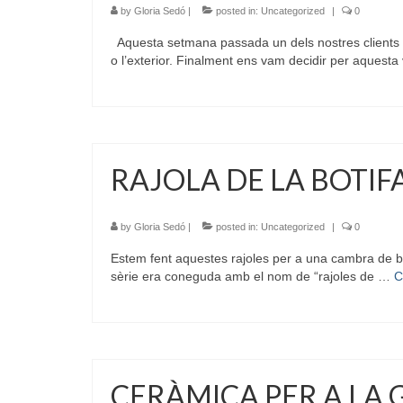
by
Gloria Sedó
|
posted in:
Uncategorized
|
0
Aquesta setmana passada un dels nostres clients de
o l’exterior. Finalment ens vam decidir per aquesta
RAJOLA DE LA BOTIF
by
Gloria Sedó
|
posted in:
Uncategorized
|
0
Estem fent aquestes rajoles per a una cambra de ba
sèrie era coneguda amb el nom de “rajoles de …
C
CERÀMICA PER A LA