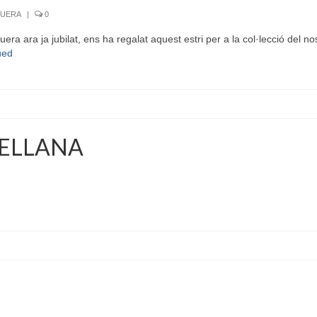
GUERA
|
0
a ara ja jubilat, ens ha regalat aquest estri per a la col·lecció del nos
ued
CELLANA