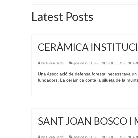
Latest Posts
CERÀMICA INSTITUC
by
Gloria Sedó
|
posted in:
LES FEINES QUE ENS ENCA
Una Associació de defensa forestal necessitava un p
fundadors. La ceràmica conté la silueta de la mu
SANT JOAN BOSCO I 
by
Gloria Sedó
|
posted in:
LES FEINES QUE ENS ENCA