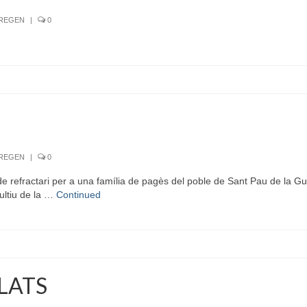
RREGEN
|
0
RREGEN
|
0
refractari per a una família de pagès del poble de Sant Pau de la Gu
ultiu de la …
Continued
PLATS