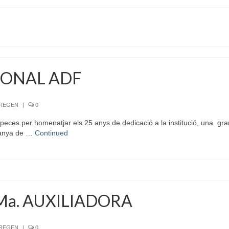
IONAL ADF
RREGEN
|
0
eces per homenatjar els 25 anys de dedicació a la institució, una gran 
ntanya de …
Continued
Ma. AUXILIADORA
RREGEN
|
0