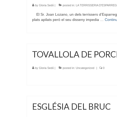
by
Gloria Sedó
|
posted in:
LA TERRISSERIA D'ESPARRE
El Sr. Joan Lozano, un dels terrissers d’Esparreguer
plats apilats però el seu disseny impedia …
Contin
TOVALLOLA DE POR
by
Gloria Sedó
|
posted in:
Uncategorized
|
0
ESGLÉSIA DEL BRUC