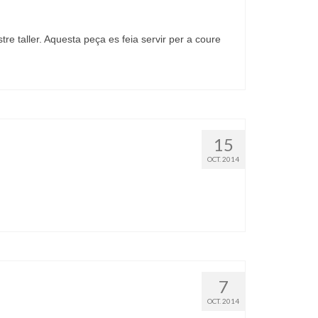
tre taller. Aquesta peça es feia servir per a coure
15
OCT. 2014
7
OCT. 2014