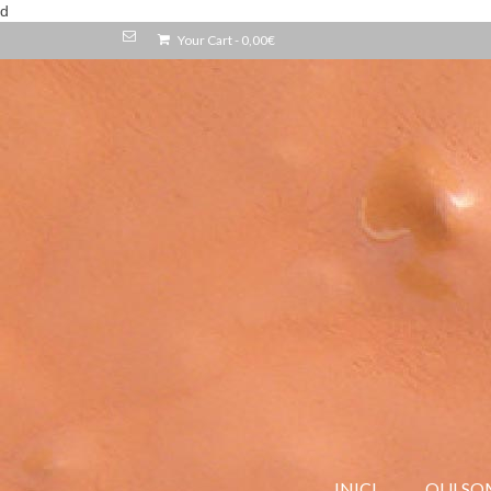
d
Your Cart
-
0,00
€
INICI
QUI SO