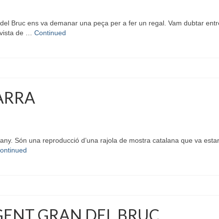
l Bruc ens va demanar una peça per a fer un regal. Vam dubtar entre l
 vista de …
Continued
ARRA
ny. Són una reproducció d’una rajola de mostra catalana que va estar 
ontinued
 GENT GRAN DEL BRUC