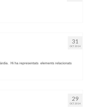
31
OCT. 2014
àrdia. Hi ha representats elements relacionats
29
OCT. 2014