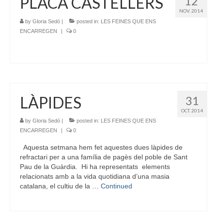
PLACA CASTELLERS
12
NOV. 2014
by
Gloria Sedó
|
posted in:
LES FEINES QUE ENS
ENCARREGEN
|
0
LÀPIDES
31
OCT. 2014
by
Gloria Sedó
|
posted in:
LES FEINES QUE ENS
ENCARREGEN
|
0
Aquesta setmana hem fet aquestes dues làpides de
refractari per a una família de pagès del poble de Sant
Pau de la Guàrdia. Hi ha representats elements
relacionats amb a la vida quotidiana d’una masia
catalana, el cultiu de la …
Continued