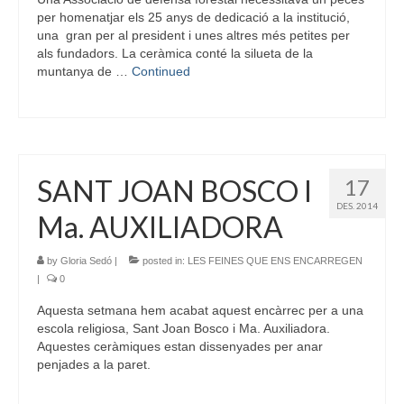
per homenatjar els 25 anys de dedicació a la institució,
una gran per al president i unes altres més petites per
als fundadors. La ceràmica conté la silueta de la
muntanya de …
Continued
SANT JOAN BOSCO I
17
DES. 2014
Ma. AUXILIADORA
by
Gloria Sedó
|
posted in:
LES FEINES QUE ENS ENCARREGEN
|
0
Aquesta setmana hem acabat aquest encàrrec per a una
escola religiosa, Sant Joan Bosco i Ma. Auxiliadora.
Aquestes ceràmiques estan dissenyades per anar
penjades a la paret.