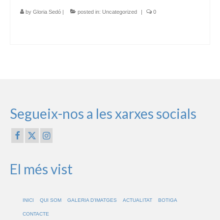
by
Gloria Sedó
|
posted in:
Uncategorized
|
0
Segueix-nos a les xarxes socials
El més vist
INICI
QUI SOM
GALERIA D’IMATGES
ACTUALITAT
BOTIGA
CONTACTE