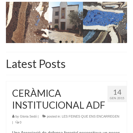
INICI
QUI SOM
GALERIA D’IMATGES
ACTUALITAT
BOTIGA
Latest Posts
CONTACTE
CERÀMICA
14
GEN. 2015
INSTITUCIONAL ADF
by
Gloria Sedó
|
posted in:
LES FEINES QUE ENS ENCARREGEN
|
0
Una Associació de defensa forestal necessitava un peces