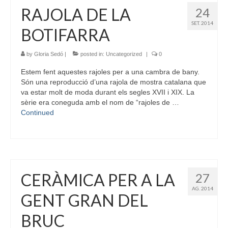
RAJOLA DE LA
24
SET. 2014
BOTIFARRA
by
Gloria Sedó
|
posted in:
Uncategorized
|
0
Estem fent aquestes rajoles per a una cambra de bany.
Són una reproducció d’una rajola de mostra catalana que
va estar molt de moda durant els segles XVII i XIX. La
sèrie era coneguda amb el nom de “rajoles de …
Continued
CERÀMICA PER A LA
27
AG. 2014
GENT GRAN DEL
BRUC