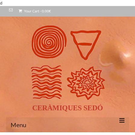
d
Your Cart
-
0,00
€
CERÀMIQUES SEDÓ
Menu