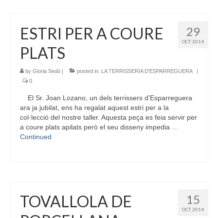
ESTRI PER A COURE
29
OCT. 2014
PLATS
by
Gloria Sedó
|
posted in:
LA TERRISSERIA D'ESPARREGUERA
|
0
El Sr. Joan Lozano, un dels terrissers d’Esparreguera
ara ja jubilat, ens ha regalat aquest estri per a la
col·lecció del nostre taller. Aquesta peça es feia servir per
a coure plats apilats però el seu disseny impedia …
Continued
TOVALLOLA DE
15
OCT. 2014