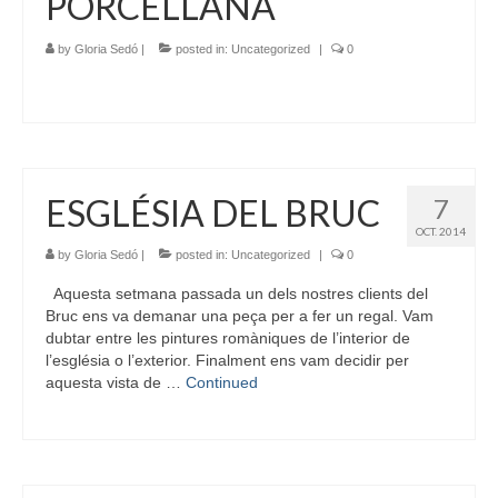
PORCELLANA
by
Gloria Sedó
|
posted in:
Uncategorized
|
0
ESGLÉSIA DEL BRUC
7
OCT. 2014
by
Gloria Sedó
|
posted in:
Uncategorized
|
0
Aquesta setmana passada un dels nostres clients del
Bruc ens va demanar una peça per a fer un regal. Vam
dubtar entre les pintures romàniques de l’interior de
l’església o l’exterior. Finalment ens vam decidir per
aquesta vista de …
Continued