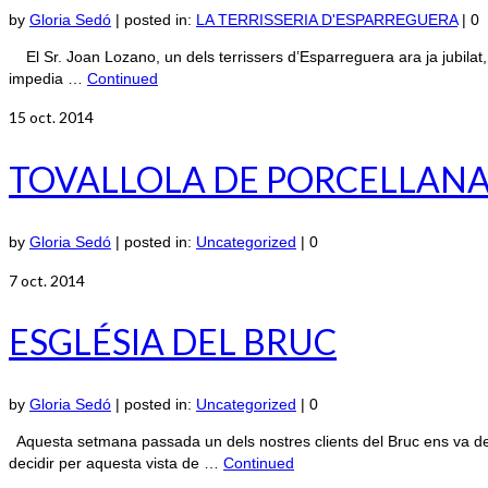
by
Gloria Sedó
|
posted in:
LA TERRISSERIA D'ESPARREGUERA
|
0
El Sr. Joan Lozano, un dels terrissers d’Esparreguera ara ja jubilat, e
impedia …
Continued
15
oct. 2014
TOVALLOLA DE PORCELLAN
by
Gloria Sedó
|
posted in:
Uncategorized
|
0
7
oct. 2014
ESGLÉSIA DEL BRUC
by
Gloria Sedó
|
posted in:
Uncategorized
|
0
Aquesta setmana passada un dels nostres clients del Bruc ens va dema
decidir per aquesta vista de …
Continued