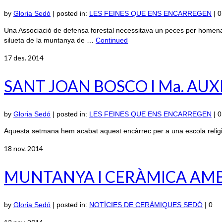
by
Gloria Sedó
|
posted in:
LES FEINES QUE ENS ENCARREGEN
|
0
Una Associació de defensa forestal necessitava un peces per homenatja
silueta de la muntanya de …
Continued
17
des. 2014
SANT JOAN BOSCO I Ma. AU
by
Gloria Sedó
|
posted in:
LES FEINES QUE ENS ENCARREGEN
|
0
Aquesta setmana hem acabat aquest encàrrec per a una escola religi
18
nov. 2014
MUNTANYA I CERÀMICA AMB 
by
Gloria Sedó
|
posted in:
NOTÍCIES DE CERÀMIQUES SEDÓ
|
0