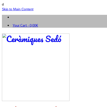
d
Skip to Main Content
Your Cart
-
0,00
€