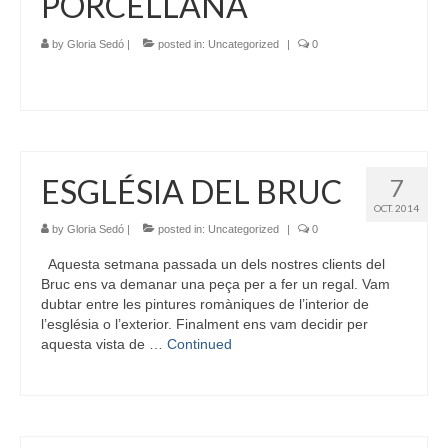
PORCELLANA
by
Gloria Sedó
|
posted in:
Uncategorized
|
0
ESGLÉSIA DEL BRUC
7
OCT. 2014
by
Gloria Sedó
|
posted in:
Uncategorized
|
0
Aquesta setmana passada un dels nostres clients del
Bruc ens va demanar una peça per a fer un regal. Vam
dubtar entre les pintures romàniques de l’interior de
l’església o l’exterior. Finalment ens vam decidir per
aquesta vista de …
Continued