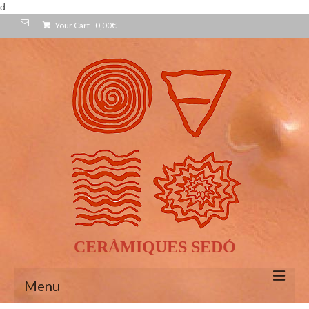
d
Your Cart
-
0,00
€
CERÀMIQUES SEDÓ
Menu