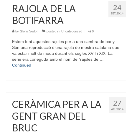
RAJOLA DE LA
24
SET. 2014
BOTIFARRA
by
Gloria Sedó
|
posted in:
Uncategorized
|
0
Estem fent aquestes rajoles per a una cambra de bany.
Són una reproducció d’una rajola de mostra catalana que
va estar molt de moda durant els segles XVII i XIX. La
sèrie era coneguda amb el nom de “rajoles de …
Continued
CERÀMICA PER A LA
27
AG. 2014
GENT GRAN DEL
BRUC