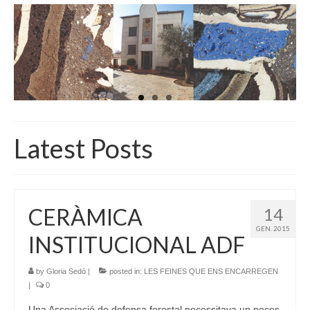
INICI
QUI SOM
GALERIA D’IMATGES
ACTUALITAT
BOTIGA
Latest Posts
CONTACTE
CERÀMICA
14
GEN. 2015
INSTITUCIONAL ADF
by
Gloria Sedó
|
posted in:
LES FEINES QUE ENS ENCARREGEN
|
0
Una Associació de defensa forestal necessitava un peces