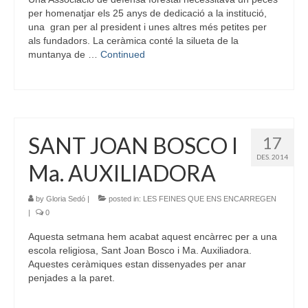
per homenatjar els 25 anys de dedicació a la institució,
una gran per al president i unes altres més petites per
als fundadors. La ceràmica conté la silueta de la
muntanya de …
Continued
SANT JOAN BOSCO I
17
DES. 2014
Ma. AUXILIADORA
by
Gloria Sedó
|
posted in:
LES FEINES QUE ENS ENCARREGEN
|
0
Aquesta setmana hem acabat aquest encàrrec per a una
escola religiosa, Sant Joan Bosco i Ma. Auxiliadora.
Aquestes ceràmiques estan dissenyades per anar
penjades a la paret.