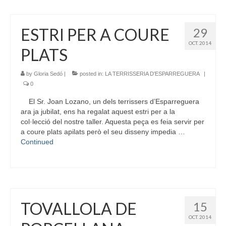
ESTRI PER A COURE
29
OCT. 2014
PLATS
by
Gloria Sedó
|
posted in:
LA TERRISSERIA D'ESPARREGUERA
|
0
El Sr. Joan Lozano, un dels terrissers d’Esparreguera
ara ja jubilat, ens ha regalat aquest estri per a la
col·lecció del nostre taller. Aquesta peça es feia servir per
a coure plats apilats però el seu disseny impedia …
Continued
TOVALLOLA DE
15
OCT. 2014