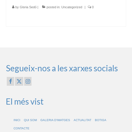
by
Gloria Sedó
|
posted in:
Uncategorized
|
0
Segueix-nos a les xarxes socials
El més vist
INICI
QUI SOM
GALERIA D’IMATGES
ACTUALITAT
BOTIGA
CONTACTE