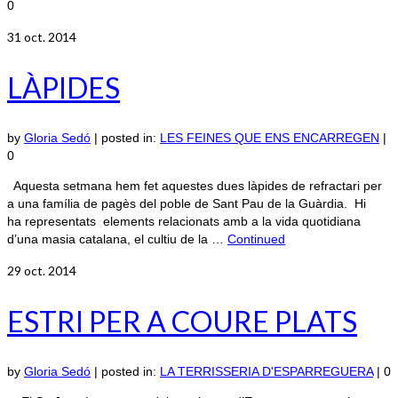
0
31
oct. 2014
LÀPIDES
by
Gloria Sedó
|
posted in:
LES FEINES QUE ENS ENCARREGEN
|
0
Aquesta setmana hem fet aquestes dues làpides de refractari per
a una família de pagès del poble de Sant Pau de la Guàrdia. Hi
ha representats elements relacionats amb a la vida quotidiana
d’una masia catalana, el cultiu de la …
Continued
29
oct. 2014
ESTRI PER A COURE PLATS
by
Gloria Sedó
|
posted in:
LA TERRISSERIA D'ESPARREGUERA
|
0