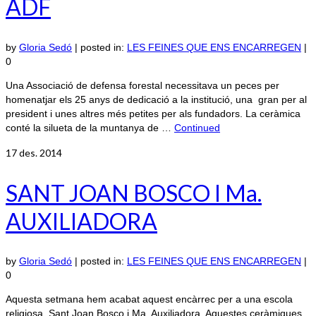
ADF
by
Gloria Sedó
|
posted in:
LES FEINES QUE ENS ENCARREGEN
|
0
Una Associació de defensa forestal necessitava un peces per
homenatjar els 25 anys de dedicació a la institució, una gran per al
president i unes altres més petites per als fundadors. La ceràmica
conté la silueta de la muntanya de …
Continued
17
des. 2014
SANT JOAN BOSCO I Ma.
AUXILIADORA
by
Gloria Sedó
|
posted in:
LES FEINES QUE ENS ENCARREGEN
|
0
Aquesta setmana hem acabat aquest encàrrec per a una escola
religiosa, Sant Joan Bosco i Ma. Auxiliadora. Aquestes ceràmiques