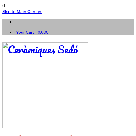
d
Skip to Main Content
Your Cart
-
0,00
€