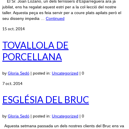
El Sr. Joan Lozano, un dels terrissers d’Esparreguera ara ja
jubilat, ens ha regalat aquest estri per a la col·lecció del nostre
taller. Aquesta peça es feia servir per a coure plats apilats però el
seu disseny impedia …
Continued
15
oct. 2014
TOVALLOLA DE
PORCELLANA
by
Gloria Sedó
|
posted in:
Uncategorized
|
0
7
oct. 2014
ESGLÉSIA DEL BRUC
by
Gloria Sedó
|
posted in:
Uncategorized
|
0
Aquesta setmana passada un dels nostres clients del Bruc ens va