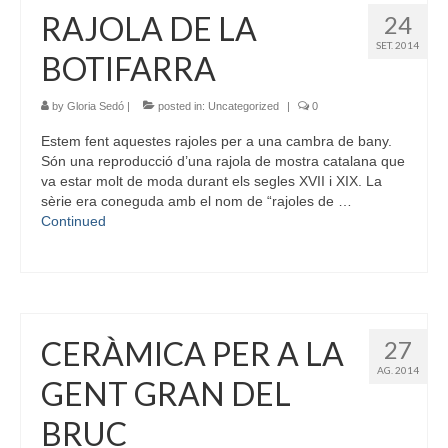
RAJOLA DE LA
24
SET. 2014
BOTIFARRA
by
Gloria Sedó
|
posted in:
Uncategorized
|
0
Estem fent aquestes rajoles per a una cambra de bany.
Són una reproducció d’una rajola de mostra catalana que
va estar molt de moda durant els segles XVII i XIX. La
sèrie era coneguda amb el nom de “rajoles de …
Continued
CERÀMICA PER A LA
27
AG. 2014
GENT GRAN DEL
BRUC