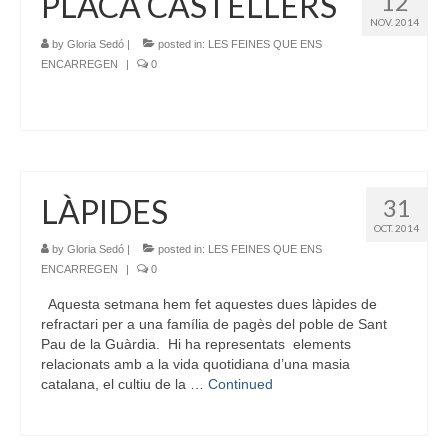
PLACA CASTELLERS
12
NOV. 2014
by
Gloria Sedó
|
posted in:
LES FEINES QUE ENS
ENCARREGEN
|
0
LÀPIDES
31
OCT. 2014
by
Gloria Sedó
|
posted in:
LES FEINES QUE ENS
ENCARREGEN
|
0
Aquesta setmana hem fet aquestes dues làpides de
refractari per a una família de pagès del poble de Sant
Pau de la Guàrdia. Hi ha representats elements
relacionats amb a la vida quotidiana d’una masia
catalana, el cultiu de la …
Continued