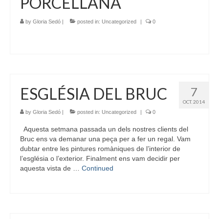
PORCELLANA
by
Gloria Sedó
|
posted in:
Uncategorized
|
0
ESGLÉSIA DEL BRUC
7
OCT. 2014
by
Gloria Sedó
|
posted in:
Uncategorized
|
0
Aquesta setmana passada un dels nostres clients del
Bruc ens va demanar una peça per a fer un regal. Vam
dubtar entre les pintures romàniques de l’interior de
l’església o l’exterior. Finalment ens vam decidir per
aquesta vista de …
Continued