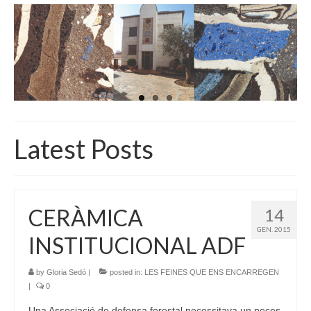
INICI
QUI SOM
GALERIA D’IMATGES
ACTUALITAT
BOTIGA
Latest Posts
CONTACTE
CERÀMICA
14
GEN. 2015
INSTITUCIONAL ADF
by
Gloria Sedó
|
posted in:
LES FEINES QUE ENS ENCARREGEN
|
0
Una Associació de defensa forestal necessitava un peces