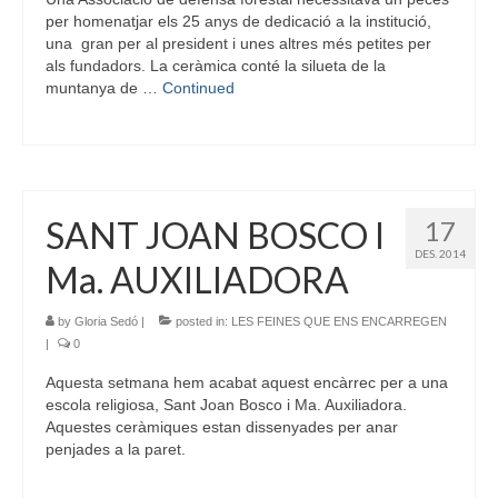
per homenatjar els 25 anys de dedicació a la institució,
una gran per al president i unes altres més petites per
als fundadors. La ceràmica conté la silueta de la
muntanya de …
Continued
SANT JOAN BOSCO I
17
DES. 2014
Ma. AUXILIADORA
by
Gloria Sedó
|
posted in:
LES FEINES QUE ENS ENCARREGEN
|
0
Aquesta setmana hem acabat aquest encàrrec per a una
escola religiosa, Sant Joan Bosco i Ma. Auxiliadora.
Aquestes ceràmiques estan dissenyades per anar
penjades a la paret.