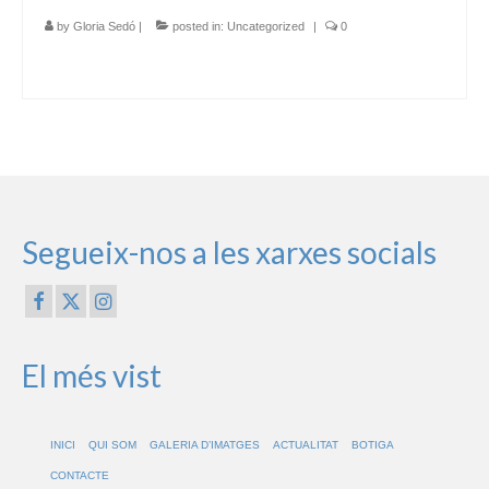
by
Gloria Sedó
|
posted in:
Uncategorized
|
0
Segueix-nos a les xarxes socials
El més vist
INICI
QUI SOM
GALERIA D’IMATGES
ACTUALITAT
BOTIGA
CONTACTE