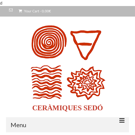
d
Your Cart
-
0,00
€
CERÀMIQUES SEDÓ
Menu