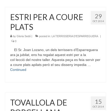
ESTRI PER A COURE
29
OCT. 2014
PLATS
by
Gloria Sedó
|
posted in:
LA TERRISSERIA D'ESPARREGUERA
|
0
El Sr. Joan Lozano, un dels terrissers d’Esparreguera
ara ja jubilat, ens ha regalat aquest estri per a la
col·lecció del nostre taller. Aquesta peça es feia servir per
a coure plats apilats però el seu disseny impedia …
Continued
TOVALLOLA DE
15
OCT. 2014