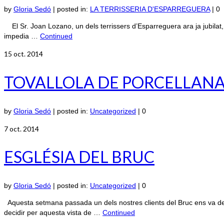
by
Gloria Sedó
|
posted in:
LA TERRISSERIA D'ESPARREGUERA
|
0
El Sr. Joan Lozano, un dels terrissers d’Esparreguera ara ja jubilat, e
impedia …
Continued
15
oct. 2014
TOVALLOLA DE PORCELLAN
by
Gloria Sedó
|
posted in:
Uncategorized
|
0
7
oct. 2014
ESGLÉSIA DEL BRUC
by
Gloria Sedó
|
posted in:
Uncategorized
|
0
Aquesta setmana passada un dels nostres clients del Bruc ens va dema
decidir per aquesta vista de …
Continued