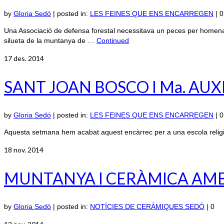
by
Gloria Sedó
|
posted in:
LES FEINES QUE ENS ENCARREGEN
|
0
Una Associació de defensa forestal necessitava un peces per homenatja
silueta de la muntanya de …
Continued
17
des. 2014
SANT JOAN BOSCO I Ma. AU
by
Gloria Sedó
|
posted in:
LES FEINES QUE ENS ENCARREGEN
|
0
Aquesta setmana hem acabat aquest encàrrec per a una escola religi
18
nov. 2014
MUNTANYA I CERÀMICA AMB 
by
Gloria Sedó
|
posted in:
NOTÍCIES DE CERÀMIQUES SEDÓ
|
0