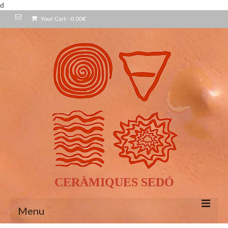
d
Your Cart
-
0,00
€
CERÀMIQUES SEDÓ
Menu