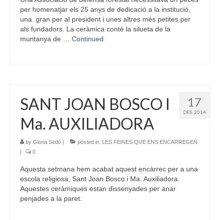
per homenatjar els 25 anys de dedicació a la institució,
una gran per al president i unes altres més petites per
als fundadors. La ceràmica conté la silueta de la
muntanya de …
Continued
SANT JOAN BOSCO I
17
DES. 2014
Ma. AUXILIADORA
by
Gloria Sedó
|
posted in:
LES FEINES QUE ENS ENCARREGEN
|
0
Aquesta setmana hem acabat aquest encàrrec per a una
escola religiosa, Sant Joan Bosco i Ma. Auxiliadora.
Aquestes ceràmiques estan dissenyades per anar
penjades a la paret.