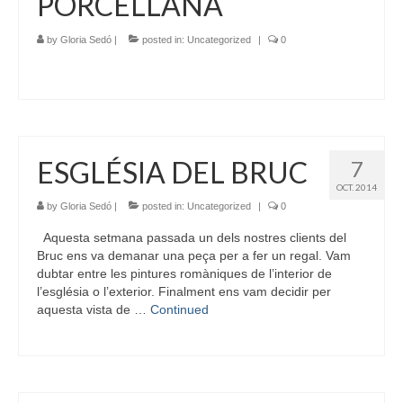
PORCELLANA
by
Gloria Sedó
|
posted in:
Uncategorized
|
0
ESGLÉSIA DEL BRUC
7
OCT. 2014
by
Gloria Sedó
|
posted in:
Uncategorized
|
0
Aquesta setmana passada un dels nostres clients del
Bruc ens va demanar una peça per a fer un regal. Vam
dubtar entre les pintures romàniques de l’interior de
l’església o l’exterior. Finalment ens vam decidir per
aquesta vista de …
Continued