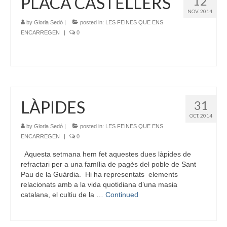
PLACA CASTELLERS
12
NOV. 2014
by
Gloria Sedó
|
posted in:
LES FEINES QUE ENS
ENCARREGEN
|
0
LÀPIDES
31
OCT. 2014
by
Gloria Sedó
|
posted in:
LES FEINES QUE ENS
ENCARREGEN
|
0
Aquesta setmana hem fet aquestes dues làpides de
refractari per a una família de pagès del poble de Sant
Pau de la Guàrdia. Hi ha representats elements
relacionats amb a la vida quotidiana d’una masia
catalana, el cultiu de la …
Continued