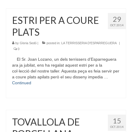
ESTRI PER A COURE
29
OCT. 2014
PLATS
by
Gloria Sedó
|
posted in:
LA TERRISSERIA D'ESPARREGUERA
|
0
El Sr. Joan Lozano, un dels terrissers d’Esparreguera
ara ja jubilat, ens ha regalat aquest estri per a la
col·lecció del nostre taller. Aquesta peça es feia servir per
a coure plats apilats però el seu disseny impedia …
Continued
TOVALLOLA DE
15
OCT. 2014