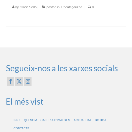
by
Gloria Sedó
|
posted in:
Uncategorized
|
0
Segueix-nos a les xarxes socials
El més vist
INICI
QUI SOM
GALERIA D’IMATGES
ACTUALITAT
BOTIGA
CONTACTE