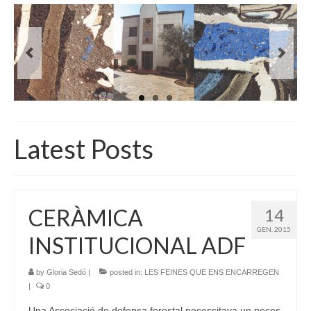
INICI
QUI SOM
GALERIA D’IMATGES
ACTUALITAT
BOTIGA
Latest Posts
CONTACTE
CERÀMICA
14
GEN. 2015
INSTITUCIONAL ADF
by
Gloria Sedó
|
posted in:
LES FEINES QUE ENS ENCARREGEN
|
0
Una Associació de defensa forestal necessitava un peces