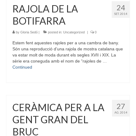
RAJOLA DE LA
24
SET. 2014
BOTIFARRA
by
Gloria Sedó
|
posted in:
Uncategorized
|
0
Estem fent aquestes rajoles per a una cambra de bany.
Són una reproducció d’una rajola de mostra catalana que
va estar molt de moda durant els segles XVII i XIX. La
sèrie era coneguda amb el nom de “rajoles de …
Continued
CERÀMICA PER A LA
27
AG. 2014
GENT GRAN DEL
BRUC