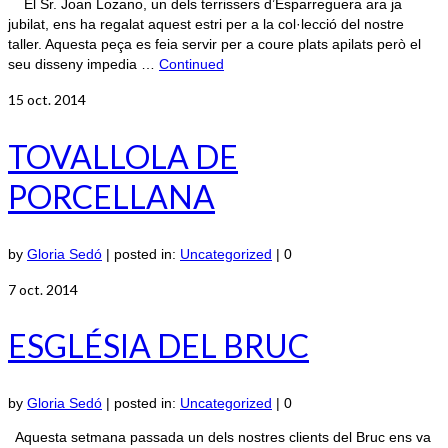
El Sr. Joan Lozano, un dels terrissers d’Esparreguera ara ja
jubilat, ens ha regalat aquest estri per a la col·lecció del nostre
taller. Aquesta peça es feia servir per a coure plats apilats però el
seu disseny impedia …
Continued
15
oct. 2014
TOVALLOLA DE
PORCELLANA
by
Gloria Sedó
|
posted in:
Uncategorized
|
0
7
oct. 2014
ESGLÉSIA DEL BRUC
by
Gloria Sedó
|
posted in:
Uncategorized
|
0
Aquesta setmana passada un dels nostres clients del Bruc ens va