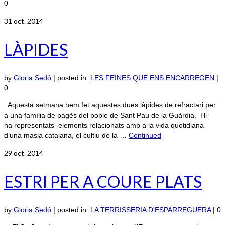
0
31
oct. 2014
LÀPIDES
by
Gloria Sedó
|
posted in:
LES FEINES QUE ENS ENCARREGEN
|
0
Aquesta setmana hem fet aquestes dues làpides de refractari per
a una família de pagès del poble de Sant Pau de la Guàrdia. Hi
ha representats elements relacionats amb a la vida quotidiana
d’una masia catalana, el cultiu de la …
Continued
29
oct. 2014
ESTRI PER A COURE PLATS
by
Gloria Sedó
|
posted in:
LA TERRISSERIA D'ESPARREGUERA
|
0