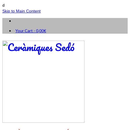
d
Skip to Main Content
Your Cart
-
0,00
€