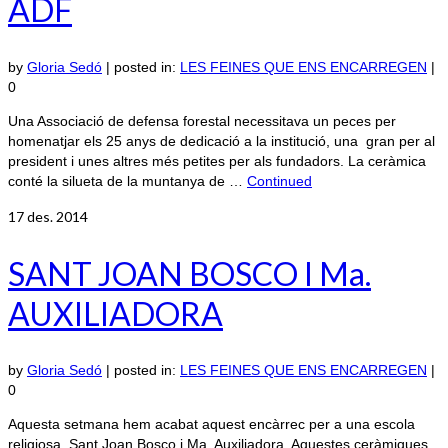
ADF
by
Gloria Sedó
|
posted in:
LES FEINES QUE ENS ENCARREGEN
|
0
Una Associació de defensa forestal necessitava un peces per
homenatjar els 25 anys de dedicació a la institució, una gran per al
president i unes altres més petites per als fundadors. La ceràmica
conté la silueta de la muntanya de …
Continued
17
des. 2014
SANT JOAN BOSCO I Ma.
AUXILIADORA
by
Gloria Sedó
|
posted in:
LES FEINES QUE ENS ENCARREGEN
|
0
Aquesta setmana hem acabat aquest encàrrec per a una escola
religiosa, Sant Joan Bosco i Ma. Auxiliadora. Aquestes ceràmiques