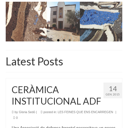
INICI
QUI SOM
GALERIA D’IMATGES
ACTUALITAT
BOTIGA
Latest Posts
CONTACTE
CERÀMICA
14
GEN. 2015
INSTITUCIONAL ADF
by
Gloria Sedó
|
posted in:
LES FEINES QUE ENS ENCARREGEN
|
0
Una Associació de defensa forestal necessitava un peces