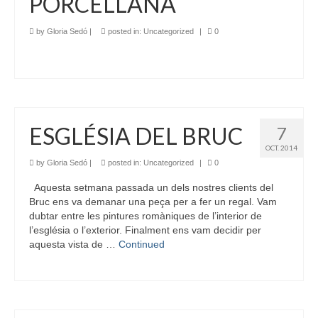
PORCELLANA
by
Gloria Sedó
|
posted in:
Uncategorized
|
0
ESGLÉSIA DEL BRUC
7
OCT. 2014
by
Gloria Sedó
|
posted in:
Uncategorized
|
0
Aquesta setmana passada un dels nostres clients del
Bruc ens va demanar una peça per a fer un regal. Vam
dubtar entre les pintures romàniques de l’interior de
l’església o l’exterior. Finalment ens vam decidir per
aquesta vista de …
Continued