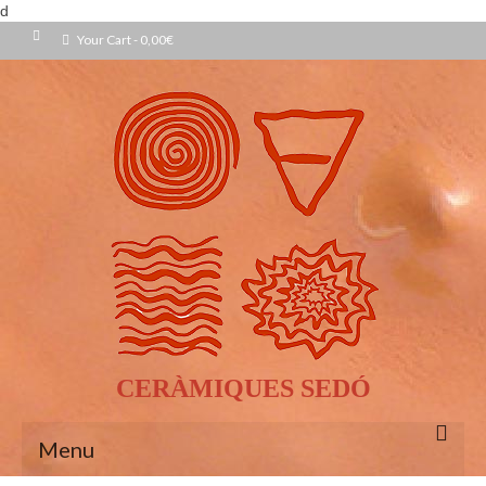
d
Your Cart
-
0,00
€
CERÀMIQUES SEDÓ
Menu