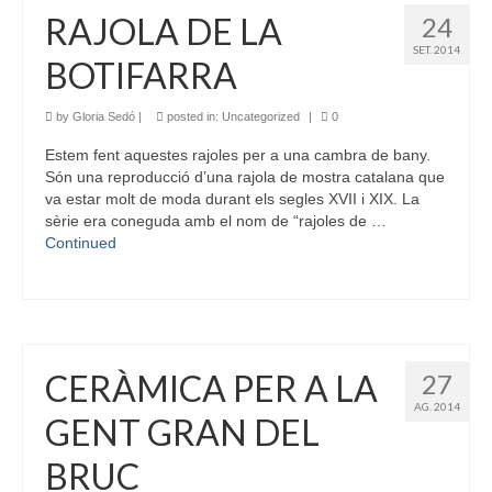
RAJOLA DE LA
24
SET. 2014
BOTIFARRA
by
Gloria Sedó
|
posted in:
Uncategorized
|
0
Estem fent aquestes rajoles per a una cambra de bany.
Són una reproducció d’una rajola de mostra catalana que
va estar molt de moda durant els segles XVII i XIX. La
sèrie era coneguda amb el nom de “rajoles de …
Continued
CERÀMICA PER A LA
27
AG. 2014
GENT GRAN DEL
BRUC