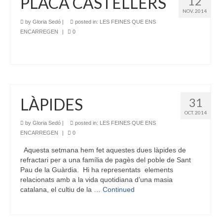
PLACA CASTELLERS
12
NOV. 2014
by
Gloria Sedó
|
posted in:
LES FEINES QUE ENS
ENCARREGEN
|
0
LÀPIDES
31
OCT. 2014
by
Gloria Sedó
|
posted in:
LES FEINES QUE ENS
ENCARREGEN
|
0
Aquesta setmana hem fet aquestes dues làpides de
refractari per a una família de pagès del poble de Sant
Pau de la Guàrdia. Hi ha representats elements
relacionats amb a la vida quotidiana d’una masia
catalana, el cultiu de la …
Continued