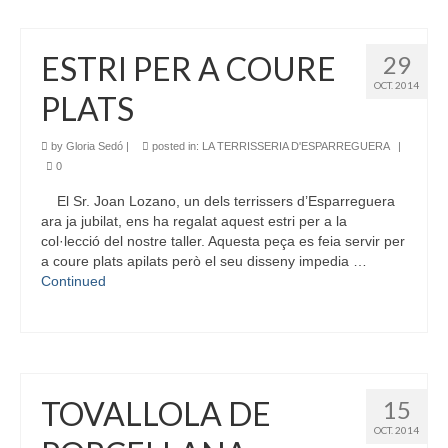
ESTRI PER A COURE
29
OCT. 2014
PLATS
by
Gloria Sedó
|
posted in:
LA TERRISSERIA D'ESPARREGUERA
|
0
El Sr. Joan Lozano, un dels terrissers d’Esparreguera
ara ja jubilat, ens ha regalat aquest estri per a la
col·lecció del nostre taller. Aquesta peça es feia servir per
a coure plats apilats però el seu disseny impedia …
Continued
TOVALLOLA DE
15
OCT. 2014