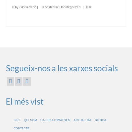
by
Gloria Sedó
|
posted in:
Uncategorized
|
0
Segueix-nos a les xarxes socials
El més vist
INICI
QUI SOM
GALERIA D’IMATGES
ACTUALITAT
BOTIGA
CONTACTE