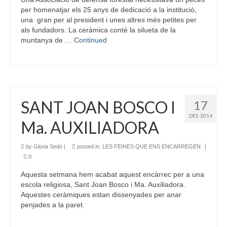
per homenatjar els 25 anys de dedicació a la institució,
una gran per al president i unes altres més petites per
als fundadors. La ceràmica conté la silueta de la
muntanya de …
Continued
SANT JOAN BOSCO I
17
DES. 2014
Ma. AUXILIADORA
by
Gloria Sedó
|
posted in:
LES FEINES QUE ENS ENCARREGEN
|
0
Aquesta setmana hem acabat aquest encàrrec per a una
escola religiosa, Sant Joan Bosco i Ma. Auxiliadora.
Aquestes ceràmiques estan dissenyades per anar
penjades a la paret.