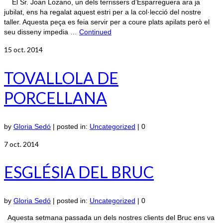
El Sr. Joan Lozano, un dels terrissers d’Esparreguera ara ja
jubilat, ens ha regalat aquest estri per a la col·lecció del nostre
taller. Aquesta peça es feia servir per a coure plats apilats però el
seu disseny impedia …
Continued
15
oct. 2014
TOVALLOLA DE
PORCELLANA
by
Gloria Sedó
|
posted in:
Uncategorized
|
0
7
oct. 2014
ESGLÉSIA DEL BRUC
by
Gloria Sedó
|
posted in:
Uncategorized
|
0
Aquesta setmana passada un dels nostres clients del Bruc ens va