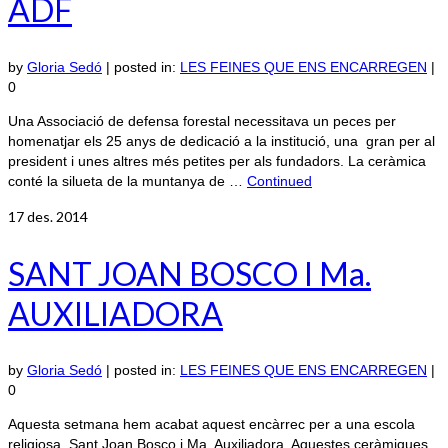
ADF
by
Gloria Sedó
|
posted in:
LES FEINES QUE ENS ENCARREGEN
|
0
Una Associació de defensa forestal necessitava un peces per
homenatjar els 25 anys de dedicació a la institució, una gran per al
president i unes altres més petites per als fundadors. La ceràmica
conté la silueta de la muntanya de …
Continued
17
des. 2014
SANT JOAN BOSCO I Ma.
AUXILIADORA
by
Gloria Sedó
|
posted in:
LES FEINES QUE ENS ENCARREGEN
|
0
Aquesta setmana hem acabat aquest encàrrec per a una escola
religiosa, Sant Joan Bosco i Ma. Auxiliadora. Aquestes ceràmiques