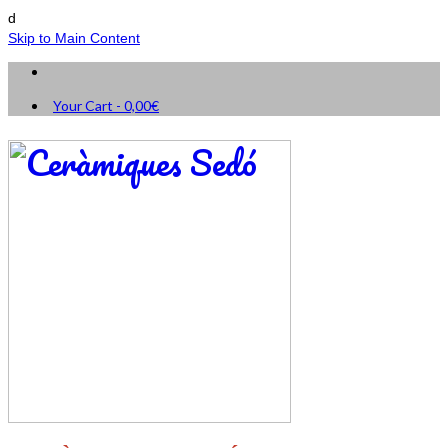
d
Skip to Main Content
Your Cart
-
0,00
€