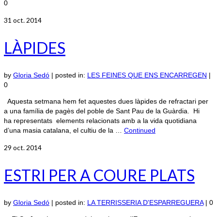
0
31
oct. 2014
LÀPIDES
by
Gloria Sedó
|
posted in:
LES FEINES QUE ENS ENCARREGEN
|
0
Aquesta setmana hem fet aquestes dues làpides de refractari per
a una família de pagès del poble de Sant Pau de la Guàrdia. Hi
ha representats elements relacionats amb a la vida quotidiana
d’una masia catalana, el cultiu de la …
Continued
29
oct. 2014
ESTRI PER A COURE PLATS
by
Gloria Sedó
|
posted in:
LA TERRISSERIA D'ESPARREGUERA
|
0