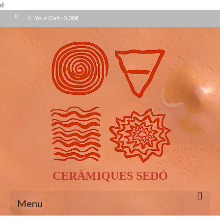
d
Your Cart
-
0,00
€
CERÀMIQUES SEDÓ
Menu