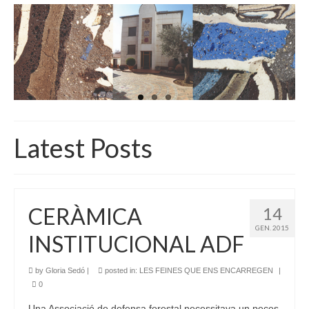
INICI
QUI SOM
GALERIA D’IMATGES
ACTUALITAT
BOTIGA
Latest Posts
CONTACTE
CERÀMICA
14
GEN. 2015
INSTITUCIONAL ADF
by
Gloria Sedó
|
posted in:
LES FEINES QUE ENS ENCARREGEN
|
0
Una Associació de defensa forestal necessitava un peces