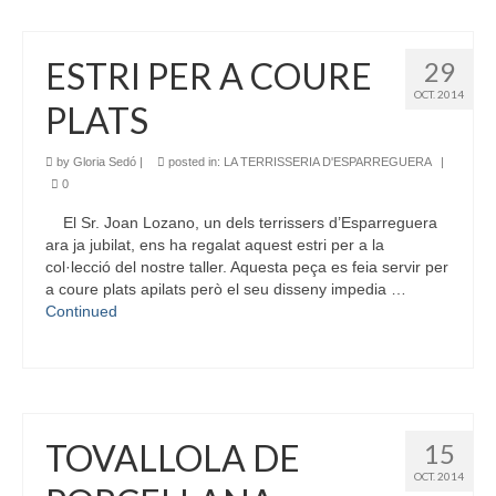
ESTRI PER A COURE
29
OCT. 2014
PLATS
by
Gloria Sedó
|
posted in:
LA TERRISSERIA D'ESPARREGUERA
|
0
El Sr. Joan Lozano, un dels terrissers d’Esparreguera
ara ja jubilat, ens ha regalat aquest estri per a la
col·lecció del nostre taller. Aquesta peça es feia servir per
a coure plats apilats però el seu disseny impedia …
Continued
TOVALLOLA DE
15
OCT. 2014