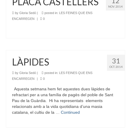
PLACA CASTELLERS
12
NOV. 2014
by
Gloria Sedó
|
posted in:
LES FEINES QUE ENS
ENCARREGEN
|
0
LÀPIDES
31
OCT. 2014
by
Gloria Sedó
|
posted in:
LES FEINES QUE ENS
ENCARREGEN
|
0
Aquesta setmana hem fet aquestes dues làpides de
refractari per a una família de pagès del poble de Sant
Pau de la Guàrdia. Hi ha representats elements
relacionats amb a la vida quotidiana d’una masia
catalana, el cultiu de la …
Continued