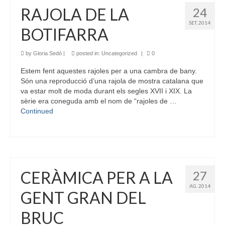
RAJOLA DE LA
24
SET. 2014
BOTIFARRA
by
Gloria Sedó
|
posted in:
Uncategorized
|
0
Estem fent aquestes rajoles per a una cambra de bany.
Són una reproducció d’una rajola de mostra catalana que
va estar molt de moda durant els segles XVII i XIX. La
sèrie era coneguda amb el nom de “rajoles de …
Continued
CERÀMICA PER A LA
27
AG. 2014
GENT GRAN DEL
BRUC