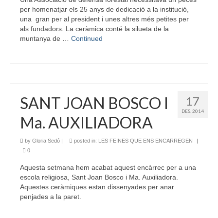
per homenatjar els 25 anys de dedicació a la institució,
una gran per al president i unes altres més petites per
als fundadors. La ceràmica conté la silueta de la
muntanya de …
Continued
SANT JOAN BOSCO I
17
DES. 2014
Ma. AUXILIADORA
by
Gloria Sedó
|
posted in:
LES FEINES QUE ENS ENCARREGEN
|
0
Aquesta setmana hem acabat aquest encàrrec per a una
escola religiosa, Sant Joan Bosco i Ma. Auxiliadora.
Aquestes ceràmiques estan dissenyades per anar
penjades a la paret.