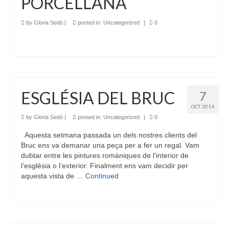
PORCELLANA
by
Gloria Sedó
|
posted in:
Uncategorized
|
0
ESGLÉSIA DEL BRUC
7
OCT. 2014
by
Gloria Sedó
|
posted in:
Uncategorized
|
0
Aquesta setmana passada un dels nostres clients del
Bruc ens va demanar una peça per a fer un regal. Vam
dubtar entre les pintures romàniques de l’interior de
l’església o l’exterior. Finalment ens vam decidir per
aquesta vista de …
Continued