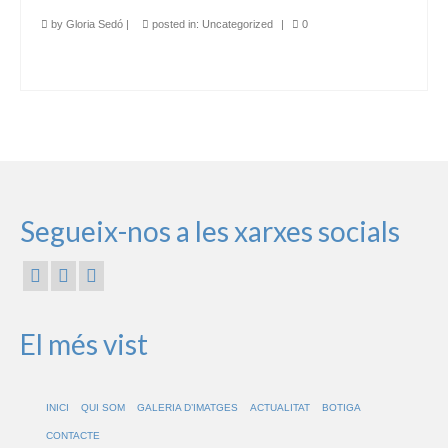
by
Gloria Sedó
|
posted in:
Uncategorized
|
0
Segueix-nos a les xarxes socials
El més vist
INICI
QUI SOM
GALERIA D’IMATGES
ACTUALITAT
BOTIGA
CONTACTE