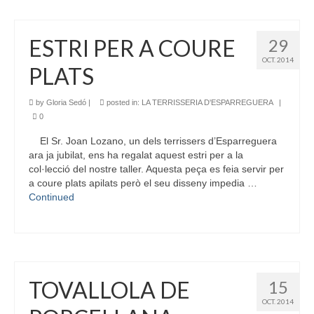
ESTRI PER A COURE
29
OCT. 2014
PLATS
by
Gloria Sedó
|
posted in:
LA TERRISSERIA D'ESPARREGUERA
|
0
El Sr. Joan Lozano, un dels terrissers d’Esparreguera
ara ja jubilat, ens ha regalat aquest estri per a la
col·lecció del nostre taller. Aquesta peça es feia servir per
a coure plats apilats però el seu disseny impedia …
Continued
TOVALLOLA DE
15
OCT. 2014