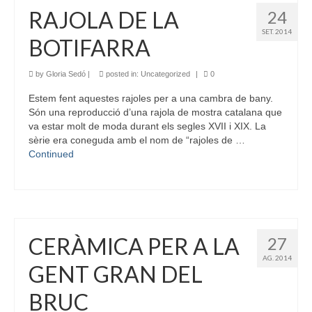
RAJOLA DE LA
24
SET. 2014
BOTIFARRA
by
Gloria Sedó
|
posted in:
Uncategorized
|
0
Estem fent aquestes rajoles per a una cambra de bany.
Són una reproducció d’una rajola de mostra catalana que
va estar molt de moda durant els segles XVII i XIX. La
sèrie era coneguda amb el nom de “rajoles de …
Continued
CERÀMICA PER A LA
27
AG. 2014
GENT GRAN DEL
BRUC