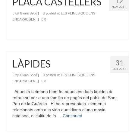
PLACA CASTELLERS
12
NOV. 2014
by
Gloria Sedó
|
posted in:
LES FEINES QUE ENS
ENCARREGEN
|
0
LÀPIDES
31
OCT. 2014
by
Gloria Sedó
|
posted in:
LES FEINES QUE ENS
ENCARREGEN
|
0
Aquesta setmana hem fet aquestes dues làpides de
refractari per a una família de pagès del poble de Sant
Pau de la Guàrdia. Hi ha representats elements
relacionats amb a la vida quotidiana d’una masia
catalana, el cultiu de la …
Continued