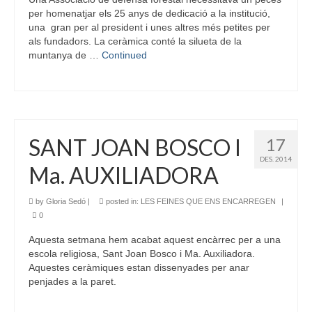
per homenatjar els 25 anys de dedicació a la institució,
una gran per al president i unes altres més petites per
als fundadors. La ceràmica conté la silueta de la
muntanya de …
Continued
SANT JOAN BOSCO I
17
DES. 2014
Ma. AUXILIADORA
by
Gloria Sedó
|
posted in:
LES FEINES QUE ENS ENCARREGEN
|
0
Aquesta setmana hem acabat aquest encàrrec per a una
escola religiosa, Sant Joan Bosco i Ma. Auxiliadora.
Aquestes ceràmiques estan dissenyades per anar
penjades a la paret.