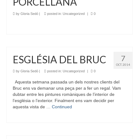
PORCELLANA
by
Gloria Sedó
|
posted in:
Uncategorized
|
0
ESGLÉSIA DEL BRUC
7
OCT. 2014
by
Gloria Sedó
|
posted in:
Uncategorized
|
0
Aquesta setmana passada un dels nostres clients del
Bruc ens va demanar una peça per a fer un regal. Vam
dubtar entre les pintures romàniques de l’interior de
l’església o l’exterior. Finalment ens vam decidir per
aquesta vista de …
Continued