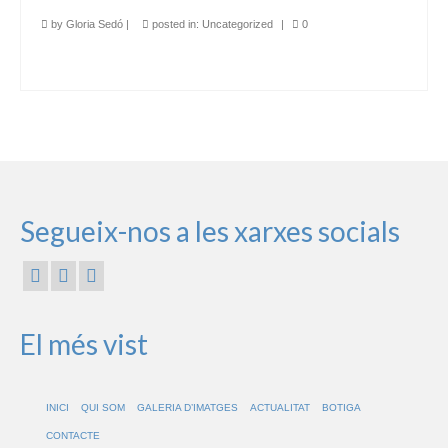
by
Gloria Sedó
|
posted in:
Uncategorized
|
0
Segueix-nos a les xarxes socials
El més vist
INICI
QUI SOM
GALERIA D’IMATGES
ACTUALITAT
BOTIGA
CONTACTE