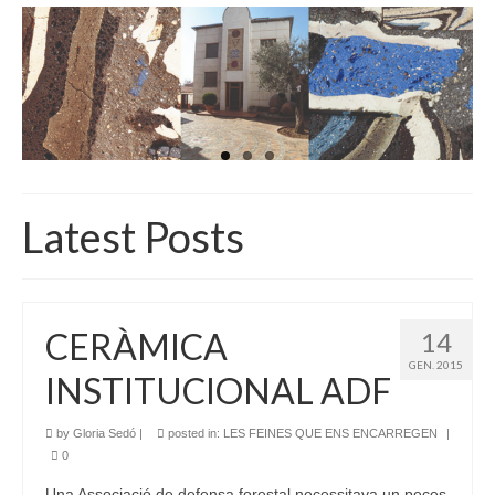
INICI
QUI SOM
GALERIA D’IMATGES
ACTUALITAT
BOTIGA
Latest Posts
CONTACTE
CERÀMICA
14
GEN. 2015
INSTITUCIONAL ADF
by
Gloria Sedó
|
posted in:
LES FEINES QUE ENS ENCARREGEN
|
0
Una Associació de defensa forestal necessitava un peces