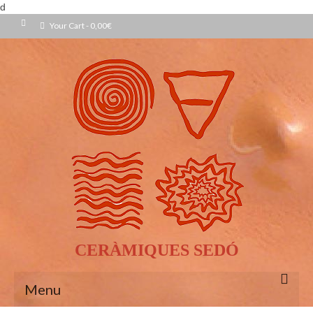
d
Your Cart
-
0,00
€
CERÀMIQUES SEDÓ
Menu