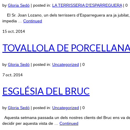
by
Gloria Sedó
|
posted in:
LA TERRISSERIA D'ESPARREGUERA
|
0
El Sr. Joan Lozano, un dels terrissers d’Esparreguera ara ja jubilat, e
impedia …
Continued
15
oct. 2014
TOVALLOLA DE PORCELLAN
by
Gloria Sedó
|
posted in:
Uncategorized
|
0
7
oct. 2014
ESGLÉSIA DEL BRUC
by
Gloria Sedó
|
posted in:
Uncategorized
|
0
Aquesta setmana passada un dels nostres clients del Bruc ens va dema
decidir per aquesta vista de …
Continued