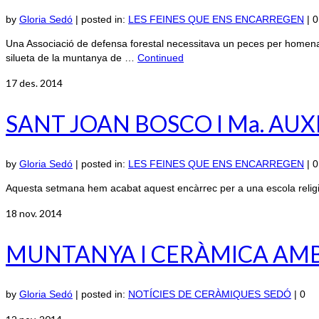
by
Gloria Sedó
|
posted in:
LES FEINES QUE ENS ENCARREGEN
|
0
Una Associació de defensa forestal necessitava un peces per homenatja
silueta de la muntanya de …
Continued
17
des. 2014
SANT JOAN BOSCO I Ma. AU
by
Gloria Sedó
|
posted in:
LES FEINES QUE ENS ENCARREGEN
|
0
Aquesta setmana hem acabat aquest encàrrec per a una escola religi
18
nov. 2014
MUNTANYA I CERÀMICA AMB 
by
Gloria Sedó
|
posted in:
NOTÍCIES DE CERÀMIQUES SEDÓ
|
0