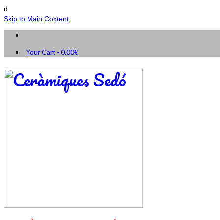
d
Skip to Main Content
Your Cart
-
0,00
€