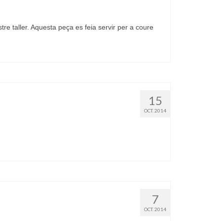
tre taller. Aquesta peça es feia servir per a coure
15
OCT. 2014
7
OCT. 2014