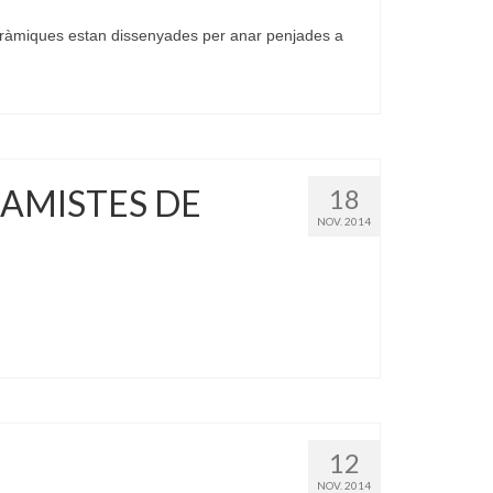
eràmiques estan dissenyades per anar penjades a
RAMISTES DE
18
NOV. 2014
12
NOV. 2014