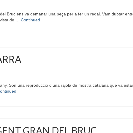
l Bruc ens va demanar una peça per a fer un regal. Vam dubtar entre l
 vista de …
Continued
ARRA
ny. Són una reproducció d’una rajola de mostra catalana que va estar 
ontinued
 GENT GRAN DEL BRUC