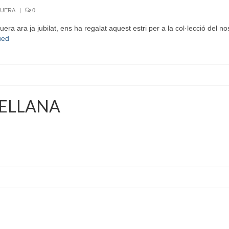
GUERA
|
0
a ara ja jubilat, ens ha regalat aquest estri per a la col·lecció del nos
ued
CELLANA