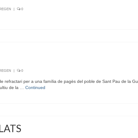
RREGEN
|
0
RREGEN
|
0
refractari per a una família de pagès del poble de Sant Pau de la Gu
ultiu de la …
Continued
PLATS