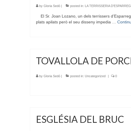
by
Gloria Sedó
|
posted in:
LA TERRISSERIA D'ESPARRE
El Sr. Joan Lozano, un dels terrissers d’Esparreguer
plats apilats però el seu disseny impedia …
Contin
TOVALLOLA DE POR
by
Gloria Sedó
|
posted in:
Uncategorized
|
0
ESGLÉSIA DEL BRUC