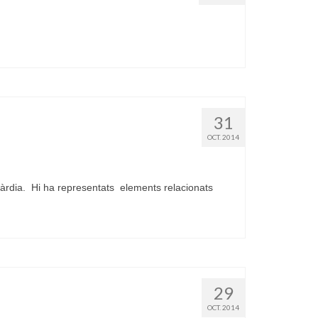
31
OCT. 2014
àrdia. Hi ha representats elements relacionats
29
OCT. 2014