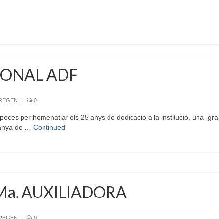
IONAL ADF
RREGEN
|
0
eces per homenatjar els 25 anys de dedicació a la institució, una gran 
ntanya de …
Continued
Ma. AUXILIADORA
RREGEN
|
0