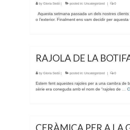
by
Gloria Sedó
|
posted in:
Uncategorized
|
0
Aquesta setmana passada un dels nostres clients de
o l’exterior. Finalment ens vam decidir per aquesta
RAJOLA DE LA BOTIF
by
Gloria Sedó
|
posted in:
Uncategorized
|
0
Estem fent aquestes rajoles per a una cambra de ba
sèrie era coneguda amb el nom de “rajoles de …
C
CERÀMICA PER A LA