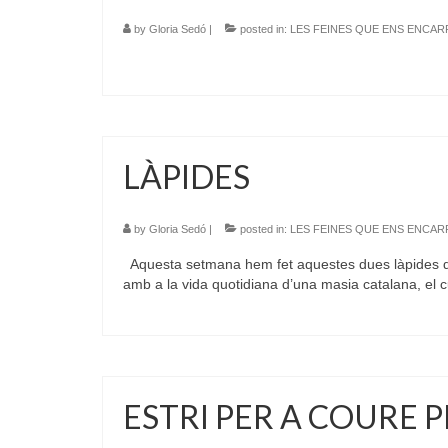
by
Gloria Sedó
|
posted in:
LES FEINES QUE ENS ENCA
LÀPIDES
by
Gloria Sedó
|
posted in:
LES FEINES QUE ENS ENCA
Aquesta setmana hem fet aquestes dues làpides de 
amb a la vida quotidiana d’una masia catalana, el c
ESTRI PER A COURE 