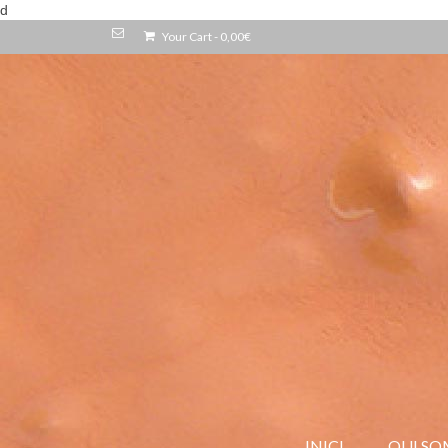
d
Your Cart
-
0,00
€
INICI
QUI SO