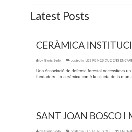
Latest Posts
CERÀMICA INSTITUC
by
Gloria Sedó
|
posted in:
LES FEINES QUE ENS ENCA
Una Associació de defensa forestal necessitava un p
fundadors. La ceràmica conté la silueta de la mu
SANT JOAN BOSCO I 
by
Gloria Sedó
|
posted in:
LES FEINES QUE ENS ENCA