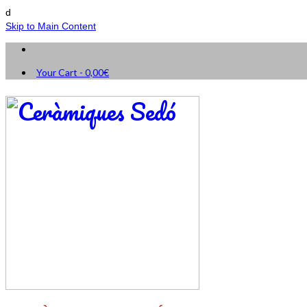
d
Skip to Main Content
Your Cart
-
0,00
€