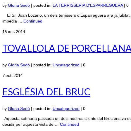
by
Gloria Sedó
|
posted in:
LA TERRISSERIA D'ESPARREGUERA
|
0
El Sr. Joan Lozano, un dels terrissers d’Esparreguera ara ja jubilat, e
impedia …
Continued
15
oct. 2014
TOVALLOLA DE PORCELLAN
by
Gloria Sedó
|
posted in:
Uncategorized
|
0
7
oct. 2014
ESGLÉSIA DEL BRUC
by
Gloria Sedó
|
posted in:
Uncategorized
|
0
Aquesta setmana passada un dels nostres clients del Bruc ens va dema
decidir per aquesta vista de …
Continued