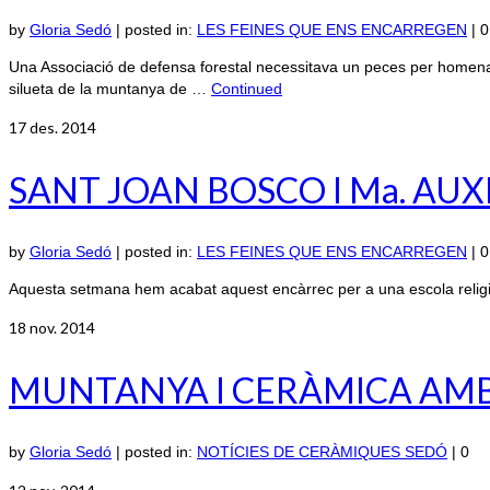
by
Gloria Sedó
|
posted in:
LES FEINES QUE ENS ENCARREGEN
|
0
Una Associació de defensa forestal necessitava un peces per homenatja
silueta de la muntanya de …
Continued
17
des. 2014
SANT JOAN BOSCO I Ma. AU
by
Gloria Sedó
|
posted in:
LES FEINES QUE ENS ENCARREGEN
|
0
Aquesta setmana hem acabat aquest encàrrec per a una escola religi
18
nov. 2014
MUNTANYA I CERÀMICA AMB 
by
Gloria Sedó
|
posted in:
NOTÍCIES DE CERÀMIQUES SEDÓ
|
0