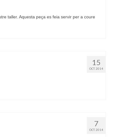
tre taller. Aquesta peça es feia servir per a coure
15
OCT. 2014
7
OCT. 2014