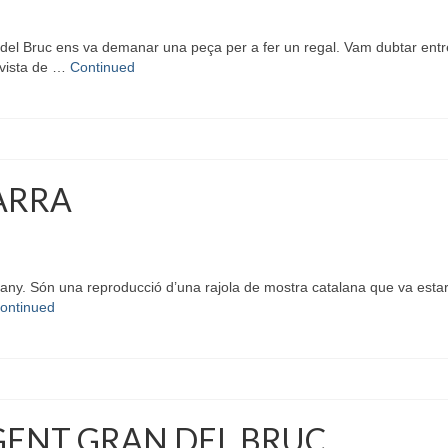
l Bruc ens va demanar una peça per a fer un regal. Vam dubtar entre l
 vista de …
Continued
ARRA
ny. Són una reproducció d’una rajola de mostra catalana que va estar 
ontinued
 GENT GRAN DEL BRUC