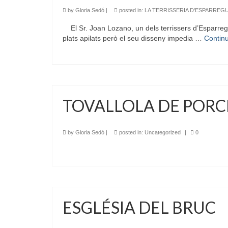
by
Gloria Sedó
|
posted in:
LA TERRISSERIA D'ESPARREG
El Sr. Joan Lozano, un dels terrissers d’Esparreguer
plats apilats però el seu disseny impedia …
Contin
TOVALLOLA DE POR
by
Gloria Sedó
|
posted in:
Uncategorized
|
0
ESGLÉSIA DEL BRUC