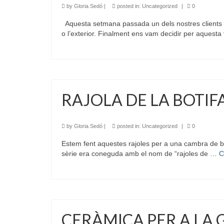
by
Gloria Sedó
|
posted in:
Uncategorized
|
0
Aquesta setmana passada un dels nostres clients de
o l’exterior. Finalment ens vam decidir per aquesta
RAJOLA DE LA BOTIF
by
Gloria Sedó
|
posted in:
Uncategorized
|
0
Estem fent aquestes rajoles per a una cambra de ba
sèrie era coneguda amb el nom de “rajoles de …
C
CERÀMICA PER A LA