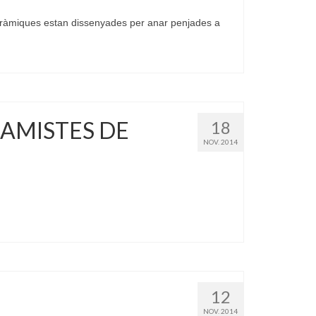
eràmiques estan dissenyades per anar penjades a
RAMISTES DE
18
NOV. 2014
12
NOV. 2014