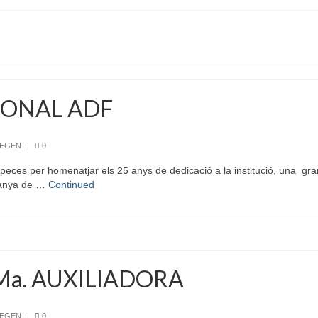
IONAL ADF
REGEN
|
0
eces per homenatjar els 25 anys de dedicació a la institució, una gran 
ntanya de …
Continued
Ma. AUXILIADORA
REGEN
|
0