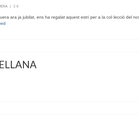
UERA
|
0
a ara ja jubilat, ens ha regalat aquest estri per a la col·lecció del nos
ued
CELLANA