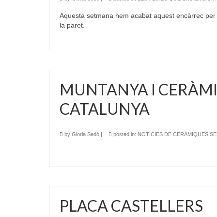
Aquesta setmana hem acabat aquest encàrrec per a
la paret.
MUNTANYA I CERÀMIC
CATALUNYA
by
Gloria Sedó
|
posted in:
NOTÍCIES DE CERÀMIQUES S
PLACA CASTELLERS