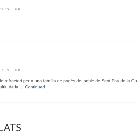
REGEN
|
0
REGEN
|
0
refractari per a una família de pagès del poble de Sant Pau de la Gu
ultiu de la …
Continued
PLATS