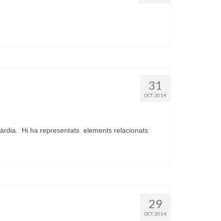
31
OCT. 2014
àrdia. Hi ha representats elements relacionats
29
OCT. 2014