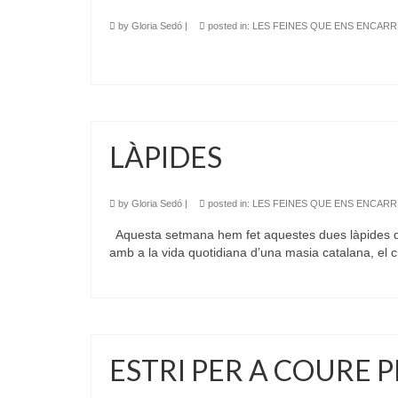
by
Gloria Sedó
|
posted in:
LES FEINES QUE ENS ENCAR
LÀPIDES
by
Gloria Sedó
|
posted in:
LES FEINES QUE ENS ENCAR
Aquesta setmana hem fet aquestes dues làpides de 
amb a la vida quotidiana d’una masia catalana, el c
ESTRI PER A COURE 