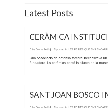
Latest Posts
CERÀMICA INSTITUC
by
Gloria Sedó
|
posted in:
LES FEINES QUE ENS ENCAR
Una Associació de defensa forestal necessitava un p
fundadors. La ceràmica conté la silueta de la mu
SANT JOAN BOSCO I 
by
Gloria Sedó
|
posted in:
LES FEINES QUE ENS ENCAR