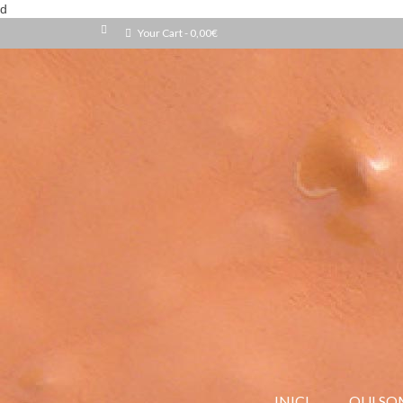
d
Your Cart
-
0,00
€
INICI
QUI SO