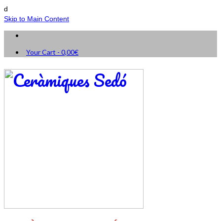
d
Skip to Main Content
Your Cart
-
0,00
€