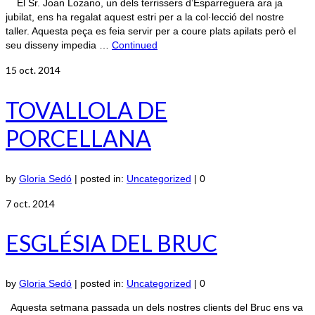
El Sr. Joan Lozano, un dels terrissers d’Esparreguera ara ja
jubilat, ens ha regalat aquest estri per a la col·lecció del nostre
taller. Aquesta peça es feia servir per a coure plats apilats però el
seu disseny impedia …
Continued
15
oct. 2014
TOVALLOLA DE
PORCELLANA
by
Gloria Sedó
|
posted in:
Uncategorized
|
0
7
oct. 2014
ESGLÉSIA DEL BRUC
by
Gloria Sedó
|
posted in:
Uncategorized
|
0
Aquesta setmana passada un dels nostres clients del Bruc ens va