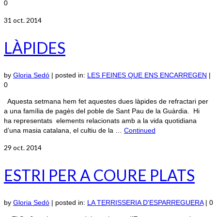
0
31
oct. 2014
LÀPIDES
by
Gloria Sedó
|
posted in:
LES FEINES QUE ENS ENCARREGEN
|
0
Aquesta setmana hem fet aquestes dues làpides de refractari per
a una família de pagès del poble de Sant Pau de la Guàrdia. Hi
ha representats elements relacionats amb a la vida quotidiana
d’una masia catalana, el cultiu de la …
Continued
29
oct. 2014
ESTRI PER A COURE PLATS
by
Gloria Sedó
|
posted in:
LA TERRISSERIA D'ESPARREGUERA
|
0