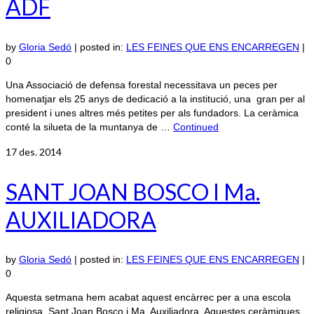
ADF
by
Gloria Sedó
|
posted in:
LES FEINES QUE ENS ENCARREGEN
|
0
Una Associació de defensa forestal necessitava un peces per
homenatjar els 25 anys de dedicació a la institució, una gran per al
president i unes altres més petites per als fundadors. La ceràmica
conté la silueta de la muntanya de …
Continued
17
des. 2014
SANT JOAN BOSCO I Ma.
AUXILIADORA
by
Gloria Sedó
|
posted in:
LES FEINES QUE ENS ENCARREGEN
|
0
Aquesta setmana hem acabat aquest encàrrec per a una escola
religiosa, Sant Joan Bosco i Ma. Auxiliadora. Aquestes ceràmiques