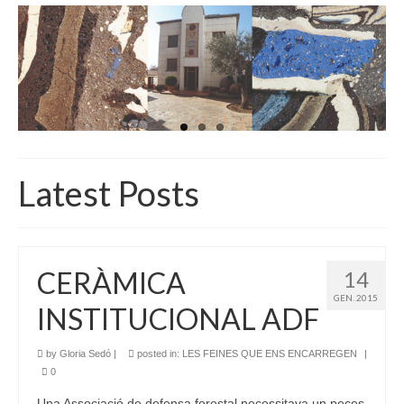
INICI
QUI SOM
GALERIA D’IMATGES
ACTUALITAT
BOTIGA
Latest Posts
CONTACTE
CERÀMICA
14
GEN. 2015
INSTITUCIONAL ADF
by
Gloria Sedó
|
posted in:
LES FEINES QUE ENS ENCARREGEN
|
0
Una Associació de defensa forestal necessitava un peces