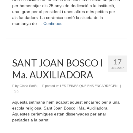
per homenatjar els 25 anys de dedicació a la institució,
una gran per al president i unes altres més petites per
als fundadors. La ceràmica conté la silueta de la
muntanya de …
Continued
SANT JOAN BOSCO I
17
DES. 2014
Ma. AUXILIADORA
by
Gloria Sedó
|
posted in:
LES FEINES QUE ENS ENCARREGEN
|
0
Aquesta setmana hem acabat aquest encàrrec per a una
escola religiosa, Sant Joan Bosco i Ma. Auxiliadora.
Aquestes ceràmiques estan dissenyades per anar
penjades a la paret.