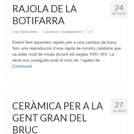
RAJOLA DE LA
24
SET. 2014
BOTIFARRA
by
Gloria Sedó
|
posted in:
Uncategorized
|
0
Estem fent aquestes rajoles per a una cambra de bany.
Són una reproducció d’una rajola de mostra catalana que
va estar molt de moda durant els segles XVII i XIX. La
sèrie era coneguda amb el nom de “rajoles de …
Continued
CERÀMICA PER A LA
27
AG. 2014
GENT GRAN DEL
BRUC