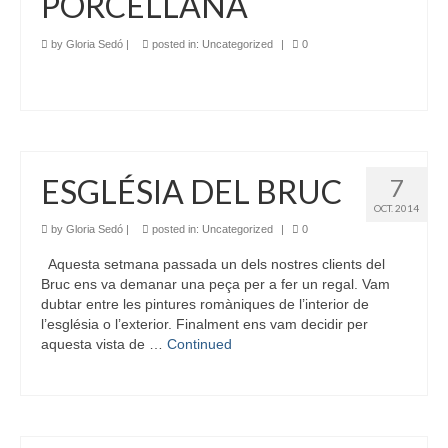
PORCELLANA
by
Gloria Sedó
|
posted in:
Uncategorized
|
0
ESGLÉSIA DEL BRUC
7
OCT. 2014
by
Gloria Sedó
|
posted in:
Uncategorized
|
0
Aquesta setmana passada un dels nostres clients del
Bruc ens va demanar una peça per a fer un regal. Vam
dubtar entre les pintures romàniques de l’interior de
l’església o l’exterior. Finalment ens vam decidir per
aquesta vista de …
Continued