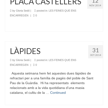
PLACA CASTELLERS
12
NOV. 2014
by
Gloria Sedó
|
posted in:
LES FEINES QUE ENS
ENCARREGEN
|
0
LÀPIDES
31
OCT. 2014
by
Gloria Sedó
|
posted in:
LES FEINES QUE ENS
ENCARREGEN
|
0
Aquesta setmana hem fet aquestes dues làpides de
refractari per a una família de pagès del poble de Sant
Pau de la Guàrdia. Hi ha representats elements
relacionats amb a la vida quotidiana d’una masia
catalana, el cultiu de la …
Continued