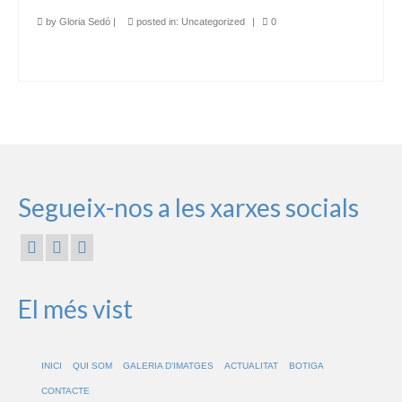
by
Gloria Sedó
|
posted in:
Uncategorized
|
0
Segueix-nos a les xarxes socials
El més vist
INICI
QUI SOM
GALERIA D’IMATGES
ACTUALITAT
BOTIGA
CONTACTE