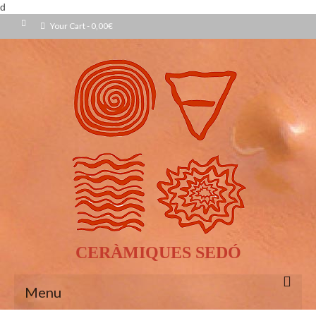
d
Your Cart
-
0,00
€
CERÀMIQUES SEDÓ
Menu