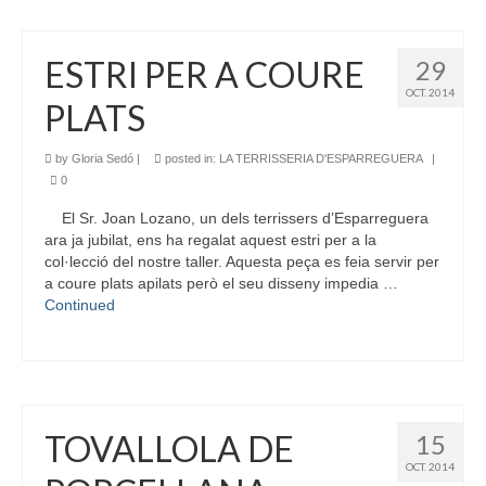
ESTRI PER A COURE
29
OCT. 2014
PLATS
by
Gloria Sedó
|
posted in:
LA TERRISSERIA D'ESPARREGUERA
|
0
El Sr. Joan Lozano, un dels terrissers d’Esparreguera
ara ja jubilat, ens ha regalat aquest estri per a la
col·lecció del nostre taller. Aquesta peça es feia servir per
a coure plats apilats però el seu disseny impedia …
Continued
TOVALLOLA DE
15
OCT. 2014