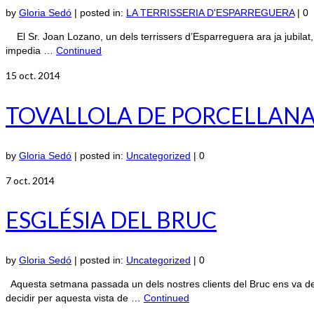
by
Gloria Sedó
|
posted in:
LA TERRISSERIA D'ESPARREGUERA
|
0
El Sr. Joan Lozano, un dels terrissers d’Esparreguera ara ja jubilat, e
impedia …
Continued
15
oct. 2014
TOVALLOLA DE PORCELLAN
by
Gloria Sedó
|
posted in:
Uncategorized
|
0
7
oct. 2014
ESGLÉSIA DEL BRUC
by
Gloria Sedó
|
posted in:
Uncategorized
|
0
Aquesta setmana passada un dels nostres clients del Bruc ens va dema
decidir per aquesta vista de …
Continued