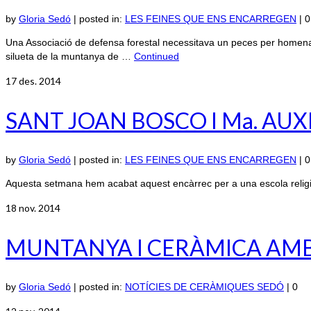
by
Gloria Sedó
|
posted in:
LES FEINES QUE ENS ENCARREGEN
|
0
Una Associació de defensa forestal necessitava un peces per homenatja
silueta de la muntanya de …
Continued
17
des. 2014
SANT JOAN BOSCO I Ma. AU
by
Gloria Sedó
|
posted in:
LES FEINES QUE ENS ENCARREGEN
|
0
Aquesta setmana hem acabat aquest encàrrec per a una escola religi
18
nov. 2014
MUNTANYA I CERÀMICA AMB 
by
Gloria Sedó
|
posted in:
NOTÍCIES DE CERÀMIQUES SEDÓ
|
0