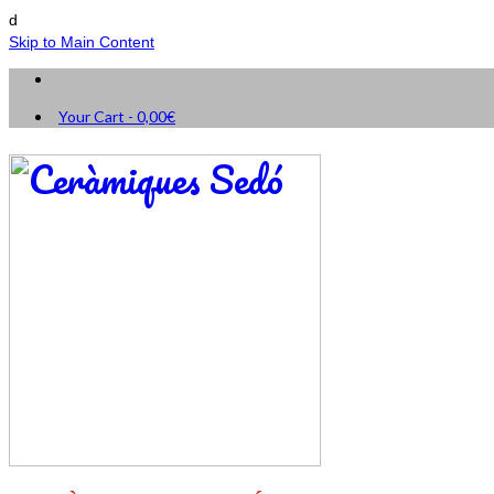
d
Skip to Main Content
Your Cart
-
0,00
€