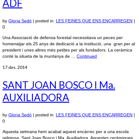
ADF
by
Gloria Sedó
|
posted in:
LES FEINES QUE ENS ENCARREGEN
|
0
Una Associació de defensa forestal necessitava un peces per
homenatjar els 25 anys de dedicació a la institució, una gran per al
president i unes altres més petites per als fundadors. La ceràmica
conté la silueta de la muntanya de …
Continued
17
des. 2014
SANT JOAN BOSCO I Ma.
AUXILIADORA
by
Gloria Sedó
|
posted in:
LES FEINES QUE ENS ENCARREGEN
|
0
Aquesta setmana hem acabat aquest encàrrec per a una escola
religiosa, Sant Joan Bosco i Ma. Auxiliadora. Aquestes ceràmiques