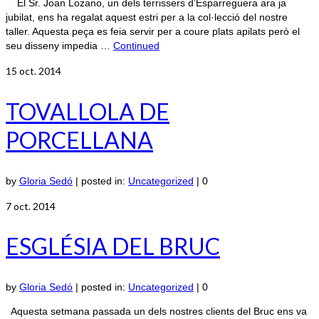
El Sr. Joan Lozano, un dels terrissers d’Esparreguera ara ja
jubilat, ens ha regalat aquest estri per a la col·lecció del nostre
taller. Aquesta peça es feia servir per a coure plats apilats però el
seu disseny impedia …
Continued
15
oct. 2014
TOVALLOLA DE
PORCELLANA
by
Gloria Sedó
|
posted in:
Uncategorized
|
0
7
oct. 2014
ESGLÉSIA DEL BRUC
by
Gloria Sedó
|
posted in:
Uncategorized
|
0
Aquesta setmana passada un dels nostres clients del Bruc ens va