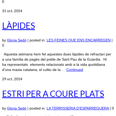
0
31
oct. 2014
LÀPIDES
by
Gloria Sedó
|
posted in:
LES FEINES QUE ENS ENCARREGEN
|
0
Aquesta setmana hem fet aquestes dues làpides de refractari per
a una família de pagès del poble de Sant Pau de la Guàrdia. Hi
ha representats elements relacionats amb a la vida quotidiana
d’una masia catalana, el cultiu de la …
Continued
29
oct. 2014
ESTRI PER A COURE PLATS
by
Gloria Sedó
|
posted in:
LA TERRISSERIA D'ESPARREGUERA
|
0