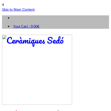
d
Skip to Main Content
Your Cart
-
0,00
€